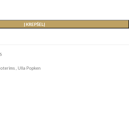
Į KREPŠELĮ
6
oterims
,
Ulla Popken