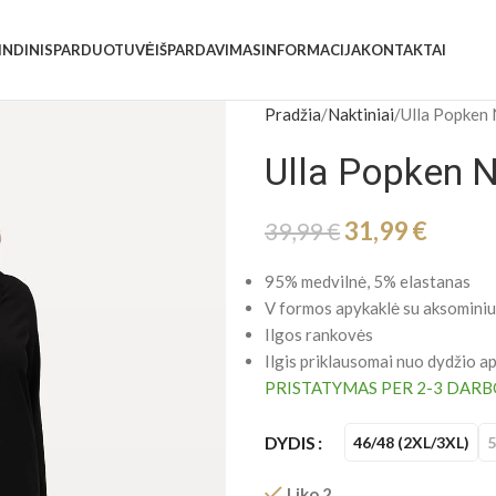
INDINIS
PARDUOTUVĖ
IŠPARDAVIMAS
INFORMACIJA
KONTAKTAI
Pradžia
Naktiniai
Ulla Popken 
Ulla Popken N
31,99
€
39,99
€
95% medvilnė, 5% elastanas
V formos apykaklė su aksominiu 
Ilgos rankovės
Ilgis priklausomai nuo dydžio a
PRISTATYMAS PER 2-3 DARB
DYDIS
46/48 (2XL/3XL)
5
Liko 2