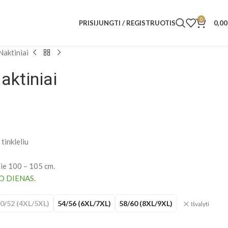
0
PRISIJUNGTI / REGISTRUOTIS
0,0
Naktiniai
aktiniai
tinkleliu
pie 100 – 105 cm.
O DIENAS.
0/52 (4XL/5XL)
54/56 (6XL/7XL)
58/60 (8XL/9XL)
Išvalyti