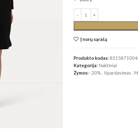
Į norų sąrašą
Produkto kodas:
8215871004
Kategorija:
Naktiniai
Žymos:
-20%
,
Išpardavimas
,
M