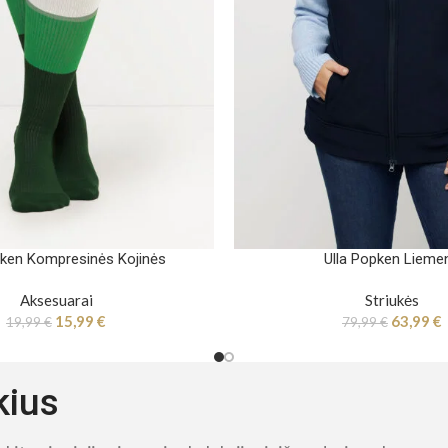
pken Kompresinės Kojinės
Ulla Popken Lieme
Aksesuarai
Striukės
15,99
€
63,99
€
19,99
€
79,99
€
kius