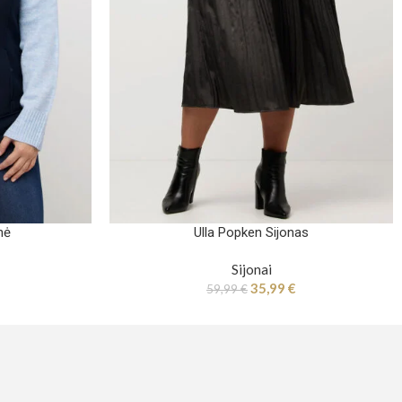
nė
Ulla Popken Sijonas
Sijonai
35,99
€
59,99
€