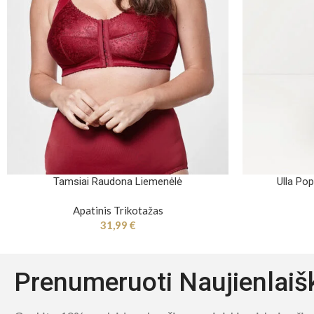
Tamsiai Raudona Liemenėlė
Ulla Po
Apatinis Trikotažas
31,99
€
Prenumeruoti Naujienlaiš