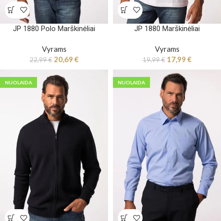
JP 1880 Polo Marškinėliai
JP 1880 Marškinėliai
Vyrams
Vyrams
20,69
€
17,99
€
22,99
€
19,99
€
NUOLAIDA
NUOLAIDA