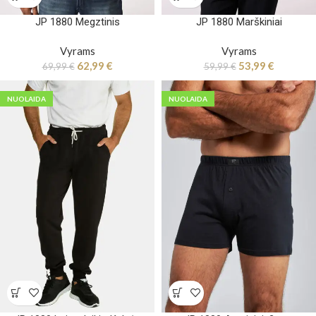
JP 1880 Megztinis
JP 1880 Marškiniai
Vyrams
Vyrams
62,99
€
53,99
€
69,99
€
59,99
€
NUOLAIDA
NUOLAIDA