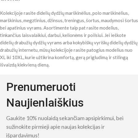
Kolekcijoje rasite didelių dydžių marškinėlius, polo marškinėlius,
marškinius, megztinius, džinsus, treningus, šortus, maudymosi šortus
bei apatinius vyrams. Asortimente taip pat rasite modelius,
tinkančius laisvalaikiui, darbui, kelionėms ir poilsiui. Jei ieškote
didelių drabužių dydžių vyrams arba kokybiškų vyriškų didelių dydžių
drabužių internetu, mūsų kolekcijoje rasite patogius modelius nuo
XL iki 10XL, kurie užtikrina komfortą, gerą prigludimą ir stilingą
išvaizdą kiekvieną dieną.
Prenumeruoti
Naujienlaiškius
Gaukite 10% nuolaidą sekančiam apsipirkimui, bei
sužinokite pirmieji apie naujas kolekcijas ir
išpardavimus!