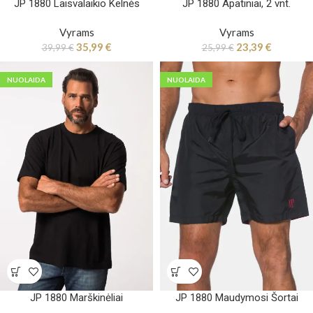
JP 1880 Laisvalaikio Kelnės
JP 1880 Apatiniai, 2 vnt.
Vyrams
Vyrams
35,99
€
23,39
€
39,99
€
25,99
€
NUOLAIDA
NUOLAIDA
JP 1880 Marškinėliai
JP 1880 Maudymosi Šortai