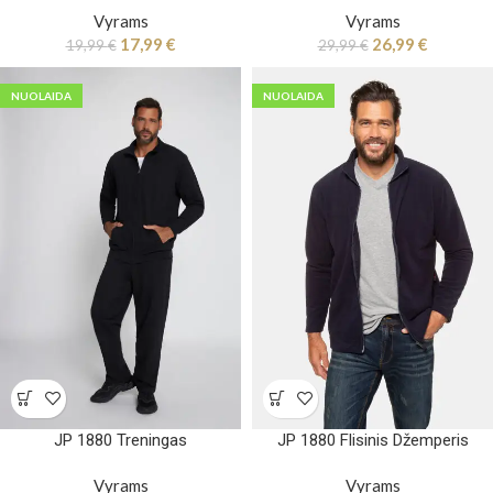
Vyrams
Vyrams
17,99
€
26,99
€
19,99
€
29,99
€
NUOLAIDA
NUOLAIDA
JP 1880 Treningas
JP 1880 Flisinis Džemperis
Vyrams
Vyrams