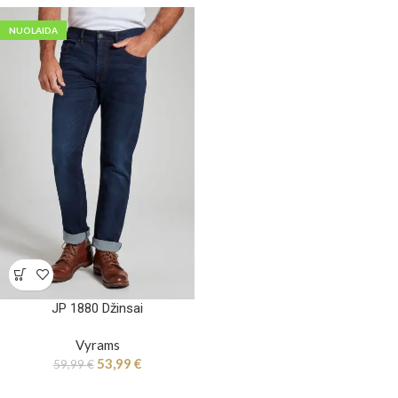
NUOLAIDA
JP 1880 Džinsai
Vyrams
53,99
€
59,99
€