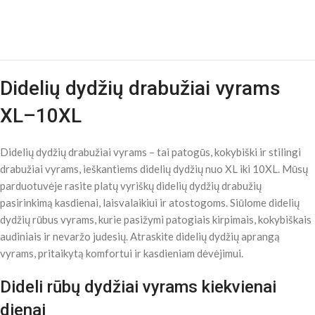
Didelių dydžių drabužiai vyrams
XL–10XL
Didelių dydžių drabužiai vyrams – tai patogūs, kokybiški ir stilingi
drabužiai vyrams, ieškantiems didelių dydžių nuo XL iki 10XL. Mūsų
parduotuvėje rasite platų vyriškų didelių dydžių drabužių
pasirinkimą kasdienai, laisvalaikiui ir atostogoms. Siūlome didelių
dydžių rūbus vyrams, kurie pasižymi patogiais kirpimais, kokybiškais
audiniais ir nevaržo judesių. Atraskite didelių dydžių aprangą
vyrams, pritaikytą komfortui ir kasdieniam dėvėjimui.
Dideli rūbų dydžiai vyrams kiekvienai
dienai