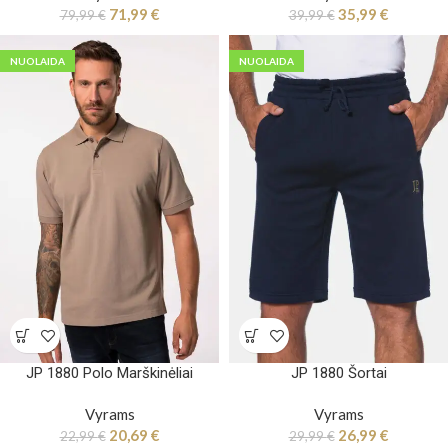
71,99
€
35,99
€
79,99
€
39,99
€
NUOLAIDA
NUOLAIDA
JP 1880 Polo Marškinėliai
JP 1880 Šortai
Vyrams
Vyrams
20,69
€
26,99
€
22,99
€
29,99
€