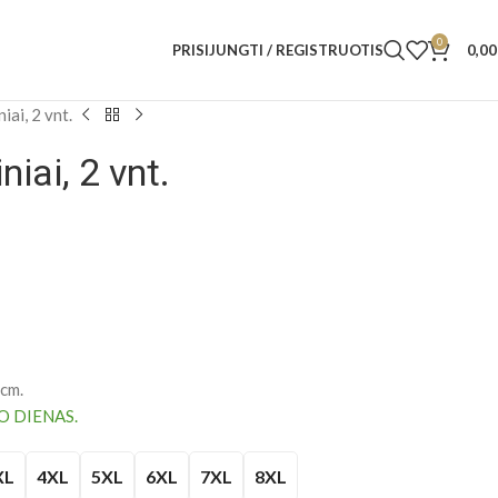
0
PRISIJUNGTI / REGISTRUOTIS
0,0
iai, 2 vnt.
iai, 2 vnt.
 cm.
O DIENAS.
XL
4XL
5XL
6XL
7XL
8XL