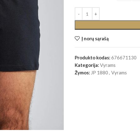
Į norų sąrašą
Produkto kodas:
676671130
Kategorija:
Vyrams
Žymos:
JP 1880
,
Vyrams