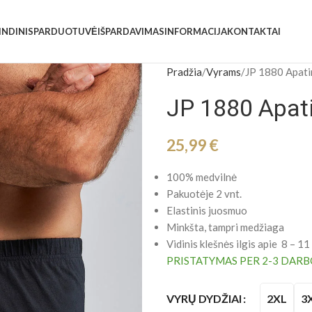
INDINIS
PARDUOTUVĖ
IŠPARDAVIMAS
INFORMACIJA
KONTAKTAI
Pradžia
Vyrams
JP 1880 Apatin
JP 1880 Apatin
25,99
€
100% medvilnė
Pakuotėje 2 vnt.
Elastinis juosmuo
Minkšta, tampri medžiaga
Vidinis klešnės ilgis apie 8 – 11
PRISTATYMAS PER 2-3 DARB
2XL
3
VYRŲ DYDŽIAI