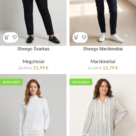
Sheego Švarkas
Sheego Marškinėliai
Megztiniai
Marškinėliai
31,99
€
12,79
€
39,99
€
15,99
€
NUOLAIDA
NUOLAIDA