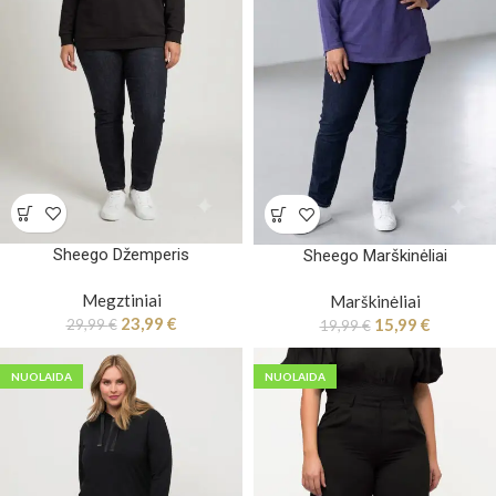
Sheego Džemperis
Sheego Marškinėliai
Megztiniai
Marškinėliai
23,99
€
15,99
€
29,99
€
19,99
€
NUOLAIDA
NUOLAIDA