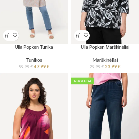
Ulla Popken Tunika
Ulla Popken Marškinėliai
Tunikos
Marškinėliai
47,99
€
23,99
€
59,99
€
29,99
€
NUOLAIDA