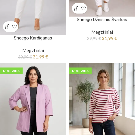
Sheego Džinsinis Švarkas
Megztiniai
Sheego Kardiganas
31,99
€
39,99
€
Megztiniai
31,99
€
39,99
€
NUOLAIDA
NUOLAIDA