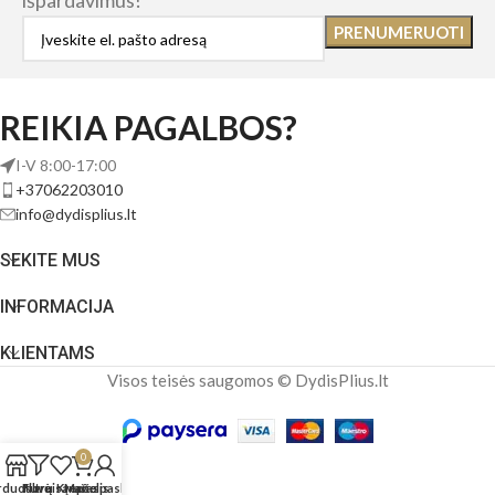
išpardavimus!
REIKIA PAGALBOS?
I-V 8:00-17:00
+37062203010
info@dydisplius.lt
SEKITE MUS
INFORMACIJA
KLIENTAMS
Visos teisės saugomos © DydisPlius.lt
0
rduotuvė
Filtrai
Norų sąrašas
Krepšelis
Mano paskyra