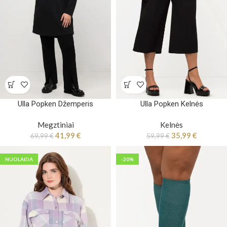
Ulla Popken Džemperis
Ulla Popken Kelnės
Megztiniai
Kelnės
41,99
€
35,99
€
69,99
€
59,99
€
NUOLAIDA
-20%