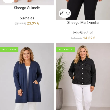
Sheego Suknelė
Suknelės
Sheego Marškinėliai
23,99
€
29,99
€
Marškinėliai
14,39
€
17,99
€
NUOLAIDA
NUOLAIDA