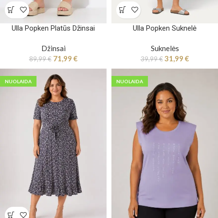
Ulla Popken Platūs Džinsai
Ulla Popken Suknelė
Džinsai
Suknelės
71,99
€
31,99
€
89,99
€
39,99
€
NUOLAIDA
NUOLAIDA