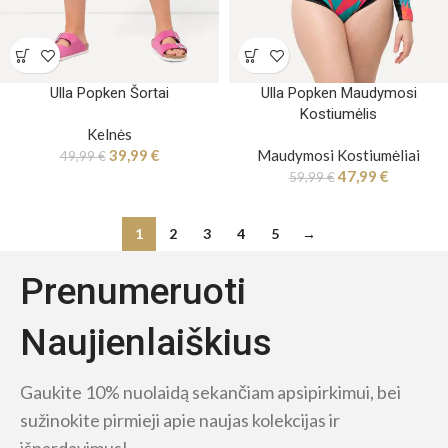
Ulla Popken Šortai
Ulla Popken Maudymosi
Kostiumėlis
Kelnės
39,99
€
Maudymosi Kostiumėliai
49,99
€
47,99
€
59,99
€
1
2
3
4
5
→
Prenumeruoti
Naujienlaiškius
Gaukite 10% nuolaidą sekančiam apsipirkimui, bei
sužinokite pirmieji apie naujas kolekcijas ir