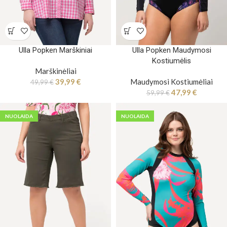
Ulla Popken Marškiniai
Ulla Popken Maudymosi
Kostiumėlis
Marškinėliai
39,99
€
Maudymosi Kostiumėliai
49,99
€
47,99
€
59,99
€
NUOLAIDA
NUOLAIDA