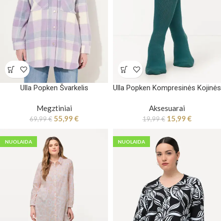
Ulla Popken Švarkelis
Ulla Popken Kompresinės Kojinės
Megztiniai
Aksesuarai
55,99
€
15,99
€
69,99
€
19,99
€
NUOLAIDA
NUOLAIDA