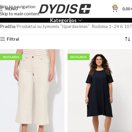
Skip to navigation
0
MENIU
0,00
Skip to main content
Kategorijos
Pradžia
Produktai su žymomis “Išpardavimas”
Rodoma 1–24 iš 107
Filtrai
NUOLAIDA
NUOLAIDA