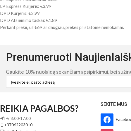
LP Express Kurjeris: €3.99
DPD Kurjeris: €3.99
DPD Atsiėmimo taškai: €1.89
Perkant prekių už €69 ar daugiau, prekes pristatome nemokamai.
Prenumeruoti Naujienlaiš
Gaukite 10% nuolaidą sekančiam apsipirkimui, bei sužinok
SEKITE MUS
REIKIA PAGALBOS?
I-V 8:00-17:00
Facebo
+37062203010