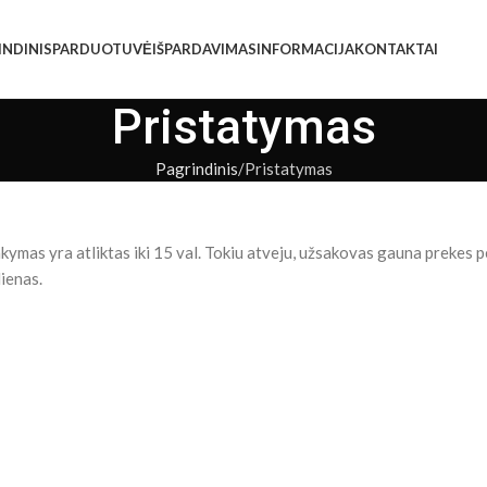
INDINIS
PARDUOTUVĖ
IŠPARDAVIMAS
INFORMACIJA
KONTAKTAI
Pristatymas
Pagrindinis
Pristatymas
kymas yra atliktas iki 15 val. Tokiu atveju, užsakovas gauna prekes pe
dienas.