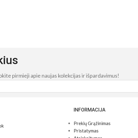
kius
ite pirmieji apie naujas kolekcijas ir išpardavimus!
INFORMACIJA
Prekių Grąžinimas
ok
Pristatymas