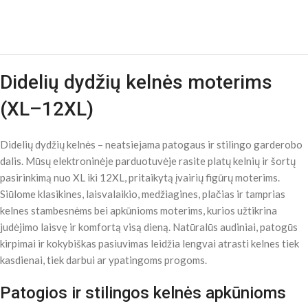
Didelių dydžių kelnės moterims
(XL–12XL)
Didelių dydžių kelnės – neatsiejama patogaus ir stilingo garderobo
dalis. Mūsų elektroninėje parduotuvėje rasite platų kelnių ir šortų
pasirinkimą nuo XL iki 12XL, pritaikytą įvairių figūrų moterims.
Siūlome klasikines, laisvalaikio, medžiagines, plačias ir tamprias
kelnes stambesnėms bei apkūnioms moterims, kurios užtikrina
judėjimo laisvę ir komfortą visą dieną. Natūralūs audiniai, patogūs
kirpimai ir kokybiškas pasiuvimas leidžia lengvai atrasti kelnes tiek
kasdienai, tiek darbui ar ypatingoms progoms.
Patogios ir stilingos kelnės apkūnioms