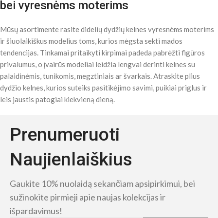
bei vyresnėms moterims
Mūsų asortimente rasite didelių dydžių kelnes vyresnėms moterims
ir šiuolaikiškus modelius toms, kurios mėgsta sekti mados
tendencijas. Tinkamai pritaikyti kirpimai padeda pabrėžti figūros
privalumus, o įvairūs modeliai leidžia lengvai derinti kelnes su
palaidinėmis, tunikomis, megztiniais ar švarkais. Atraskite plius
dydžio kelnes, kurios suteiks pasitikėjimo savimi, puikiai priglus ir
leis jaustis patogiai kiekvieną dieną.
Prenumeruoti
Naujienlaiškius
Gaukite 10% nuolaidą sekančiam apsipirkimui, bei
sužinokite pirmieji apie naujas kolekcijas ir
išpardavimus!