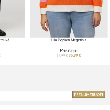
triukė
Ulla Popken Megztinis
Megztiniai
€
35,99
€
59,99
€