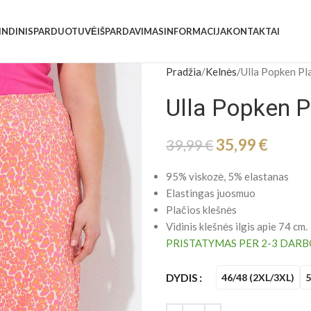
INDINIS
PARDUOTUVĖ
IŠPARDAVIMAS
INFORMACIJA
KONTAKTAI
Pradžia
Kelnės
Ulla Popken Pl
Ulla Popken P
35,99
€
39,99
€
95% viskozė, 5% elastanas
Elastingas juosmuo
Plačios klešnės
Vidinis klešnės ilgis apie 74 cm.
PRISTATYMAS PER 2-3 DARB
DYDIS
46/48 (2XL/3XL)
5