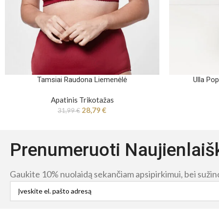
Tamsiai Raudona Liemenėlė
Ulla Po
Apatinis Trikotažas
28,79
€
31,99
€
Prenumeruoti Naujienlaiš
Gaukite 10% nuolaidą sekančiam apsipirkimui, bei sužinok