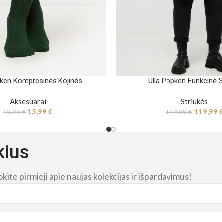
pken Kompresinės Kojinės
Ulla Popken Funkcinė S
Aksesuarai
Striukės
15,99
€
119,99
19,99
€
149,99
€
kius
ite pirmieji apie naujas kolekcijas ir išpardavimus!