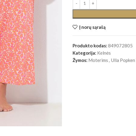
Į norų sąrašą
Produkto kodas:
849072805
Kategorija:
Kelnės
Žymos:
Moterims
,
Ulla Popken