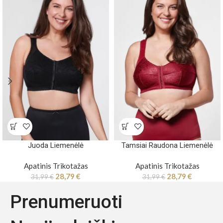
Juoda Liemenėlė
Tamsiai Raudona Liemenėlė
Apatinis Trikotažas
Apatinis Trikotažas
28,79
€
28,79
€
31,99
€
31,99
€
Prenumeruoti