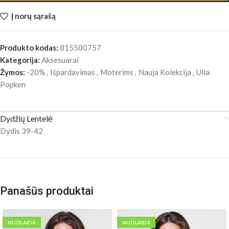
Į norų sąrašą
Produkto kodas:
815500757
Kategorija:
Aksesuarai
Žymos:
-20%
,
Išpardavimas
,
Moterims
,
Nauja Kolekcija
,
Ulla
Popken
Dydžių Lentelė
Dydis 39-42
Panašūs produktai
NUOLAIDA
NUOLAIDA