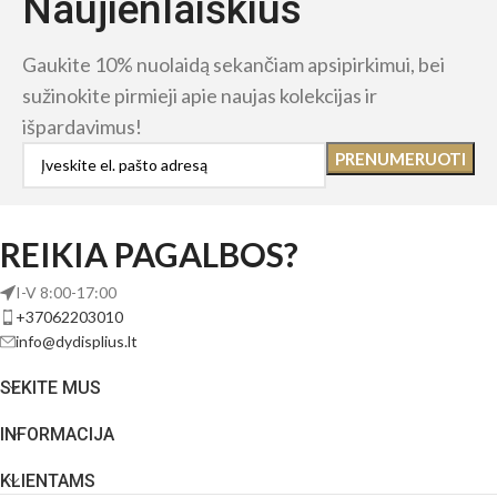
Naujienlaiškius
Gaukite 10% nuolaidą sekančiam apsipirkimui, bei
sužinokite pirmieji apie naujas kolekcijas ir
išpardavimus!
REIKIA PAGALBOS?
I-V 8:00-17:00
+37062203010
info@dydisplius.lt
SEKITE MUS
INFORMACIJA
KLIENTAMS