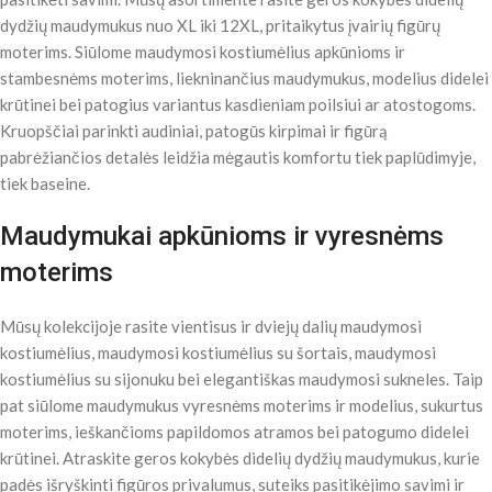
dydžių maudymukus nuo XL iki 12XL, pritaikytus įvairių figūrų
moterims. Siūlome maudymosi kostiumėlius apkūnioms ir
stambesnėms moterims, liekninančius maudymukus, modelius didelei
krūtinei bei patogius variantus kasdieniam poilsiui ar atostogoms.
Kruopščiai parinkti audiniai, patogūs kirpimai ir figūrą
pabrėžiančios detalės leidžia mėgautis komfortu tiek paplūdimyje,
tiek baseine.
Maudymukai apkūnioms ir vyresnėms
moterims
Mūsų kolekcijoje rasite vientisus ir dviejų dalių maudymosi
kostiumėlius, maudymosi kostiumėlius su šortais, maudymosi
kostiumėlius su sijonuku bei elegantiškas maudymosi sukneles. Taip
pat siūlome maudymukus vyresnėms moterims ir modelius, sukurtus
moterims, ieškančioms papildomos atramos bei patogumo didelei
krūtinei. Atraskite geros kokybės didelių dydžių maudymukus, kurie
padės išryškinti figūros privalumus, suteiks pasitikėjimo savimi ir