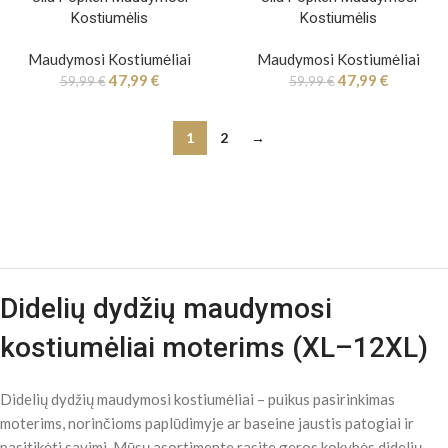
Kostiumėlis
Kostiumėlis
Maudymosi Kostiumėliai
Maudymosi Kostiumėliai
47,99
€
47,99
€
59,99
€
59,99
€
1
2
→
Didelių dydžių maudymosi
kostiumėliai moterims (XL–12XL)
Didelių dydžių maudymosi kostiumėliai – puikus pasirinkimas
moterims, norinčioms paplūdimyje ar baseine jaustis patogiai ir
pasitikėti savimi. Mūsų asortimente rasite geros kokybės didelių