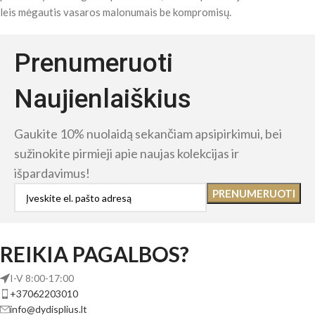
leis mėgautis vasaros malonumais be kompromisų.
Prenumeruoti
Naujienlaiškius
Gaukite 10% nuolaidą sekančiam apsipirkimui, bei
sužinokite pirmieji apie naujas kolekcijas ir
išpardavimus!
REIKIA PAGALBOS?
I-V 8:00-17:00
+37062203010
info@dydisplius.lt