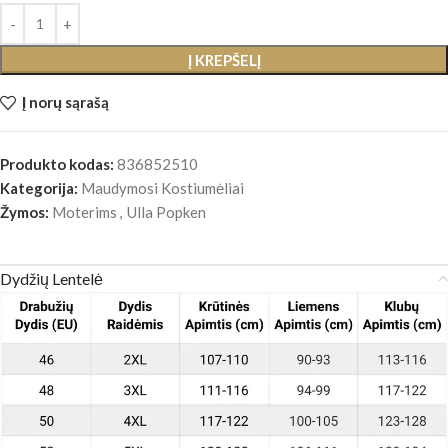
Į KREPŠELĮ
Į norų sąrašą
Produkto kodas:
836852510
Kategorija:
Maudymosi Kostiumėliai
Žymos:
Moterims
,
Ulla Popken
Dydžių Lentelė