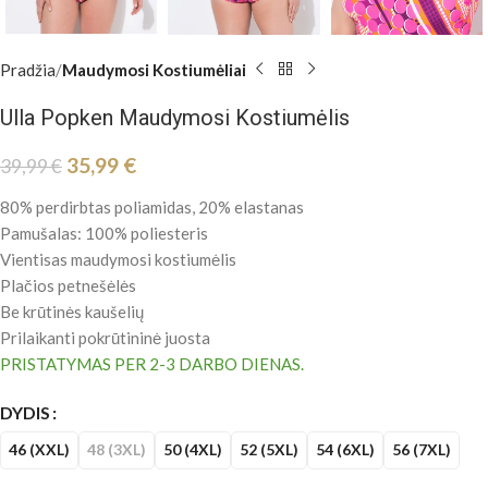
Pradžia
Maudymosi Kostiumėliai
Ulla Popken Maudymosi Kostiumėlis
35,99
€
39,99
€
80% perdirbtas poliamidas, 20% elastanas
Pamušalas: 100% poliesteris
Vientisas maudymosi kostiumėlis
Plačios
petnešėlės
Be krūtinės kaušelių
Prilaikanti pokrūtininė juosta
PRISTATYMAS PER 2-3 DARBO DIENAS.
DYDIS
46 (XXL)
48 (3XL)
50 (4XL)
52 (5XL)
54 (6XL)
56 (7XL)