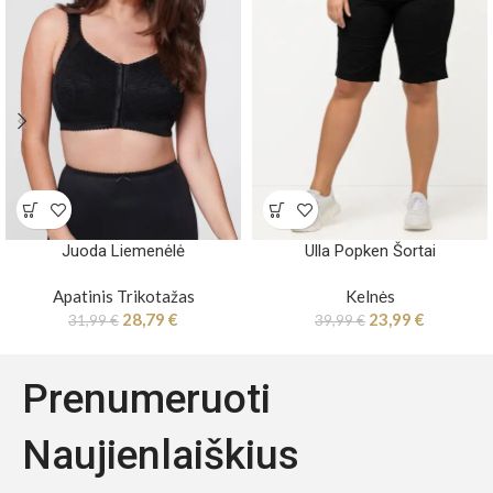
Juoda Liemenėlė
Ulla Popken Šortai
Apatinis Trikotažas
Kelnės
28,79
€
23,99
€
31,99
€
39,99
€
Prenumeruoti
Naujienlaiškius