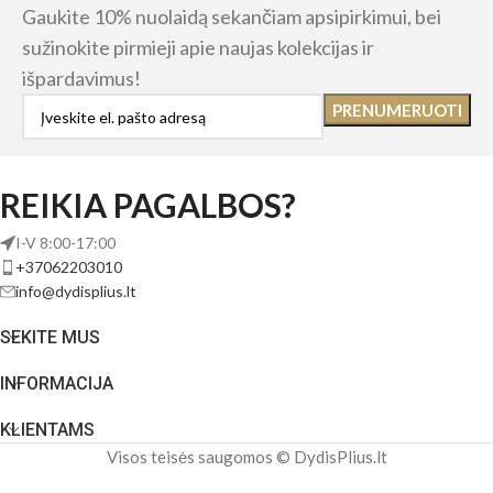
Gaukite 10% nuolaidą sekančiam apsipirkimui, bei
sužinokite pirmieji apie naujas kolekcijas ir
išpardavimus!
REIKIA PAGALBOS?
I-V 8:00-17:00
+37062203010
info@dydisplius.lt
SEKITE MUS
INFORMACIJA
KLIENTAMS
Visos teisės saugomos © DydisPlius.lt