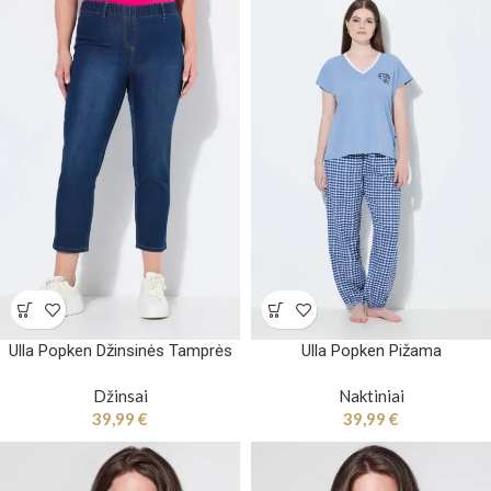
Ulla Popken Džinsinės Tamprės
Ulla Popken Pižama
Džinsai
Naktiniai
39,99
€
39,99
€