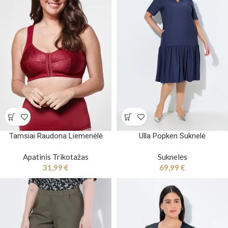
Tamsiai Raudona Liemenėlė
Ulla Popken Suknelė
Apatinis Trikotažas
Suknelės
31,99
€
69,99
€