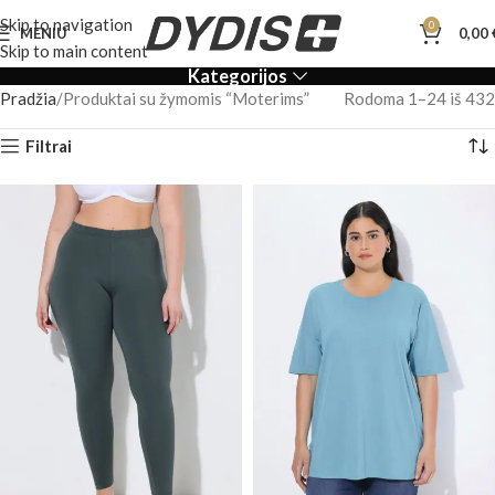
Skip to navigation
0
MENIU
0,00
Skip to main content
Kategorijos
Pradžia
Produktai su žymomis “Moterims”
Rodoma 1–24 iš 432
Filtrai