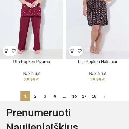
Ulla Popken Pižama
Ulla Popken Naktiniai
Naktiniai
Naktiniai
39,99
€
29,99
€
1
2
3
4
…
16
17
18
→
Prenumeruoti
Naujienlaiškius