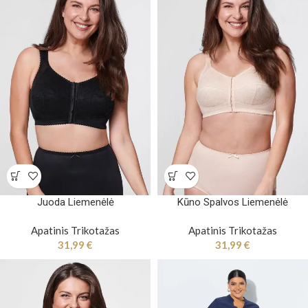
Juoda Liemenėlė
Kūno Spalvos Liemenėlė
Apatinis Trikotažas
Apatinis Trikotažas
31,99
€
31,99
€