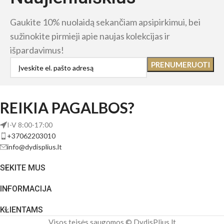
Gaukite 10% nuolaidą sekančiam apsipirkimui, bei
sužinokite pirmieji apie naujas kolekcijas ir
išpardavimus!
REIKIA PAGALBOS?
I-V 8:00-17:00
+37062203010
info@dydisplius.lt
SEKITE MUS
INFORMACIJA
KLIENTAMS
Visos teisės saugomos © DydisPlius.lt