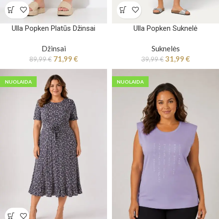
Ulla Popken Platūs Džinsai
Ulla Popken Suknelė
Džinsai
Suknelės
71,99
€
31,99
€
89,99
€
39,99
€
NUOLAIDA
NUOLAIDA