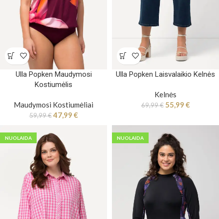
Ulla Popken Maudymosi
Ulla Popken Laisvalaikio Kelnės
Kostiumėlis
Kelnės
Maudymosi Kostiumėliai
55,99
€
69,99
€
47,99
€
59,99
€
NUOLAIDA
NUOLAIDA