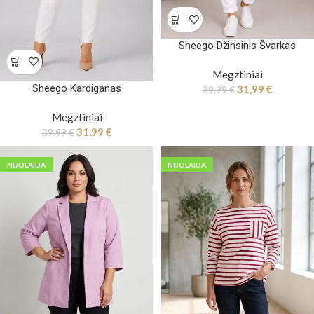
Sheego Džinsinis Švarkas
Megztiniai
Sheego Kardiganas
31,99
€
39,99
€
Megztiniai
31,99
€
39,99
€
NUOLAIDA
NUOLAIDA