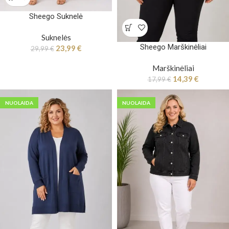
Sheego Suknelė
Suknelės
Sheego Marškinėliai
23,99
€
29,99
€
Marškinėliai
14,39
€
17,99
€
NUOLAIDA
NUOLAIDA