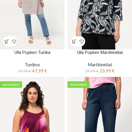
Ulla Popken Tunika
Ulla Popken Marškinėliai
Tunikos
Marškinėliai
47,99
€
23,99
€
59,99
€
29,99
€
NUOLAIDA
NUOLAIDA