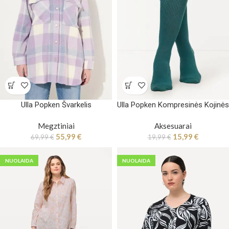
Ulla Popken Švarkelis
Ulla Popken Kompresinės Kojinės
Megztiniai
Aksesuarai
55,99
€
15,99
€
69,99
€
19,99
€
NUOLAIDA
NUOLAIDA