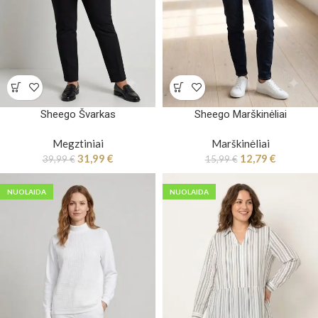
Sheego Švarkas
Sheego Marškinėliai
Megztiniai
Marškinėliai
31,99
€
12,79
€
39,99
€
15,99
€
NUOLAIDA
NUOLAIDA