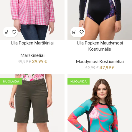
Ulla Popken Marškiniai
Ulla Popken Maudymosi
Kostiumėlis
Marškinėliai
39,99
€
Maudymosi Kostiumėliai
49,99
€
47,99
€
59,99
€
NUOLAIDA
NUOLAIDA