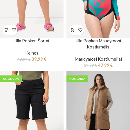
Ulla Popken Šortai
Ulla Popken Maudymosi
Kostiumėlis
Kelnės
39,99
€
Maudymosi Kostiumėliai
49,99
€
47,99
€
59,99
€
NUOLAIDA
NUOLAIDA