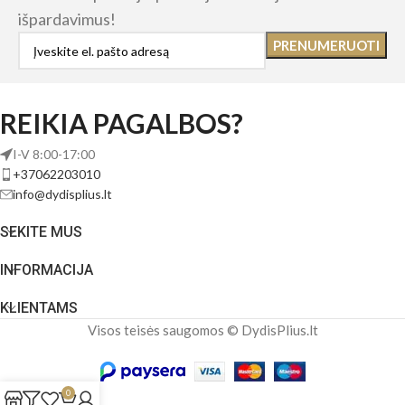
išpardavimus!
REIKIA PAGALBOS?
I-V 8:00-17:00
+37062203010
info@dydisplius.lt
SEKITE MUS
INFORMACIJA
KLIENTAMS
Visos teisės saugomos © DydisPlius.lt
0