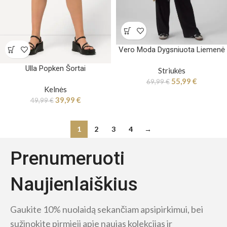
Vero Moda Dygsniuota Liemenė
Ulla Popken Šortai
Striukės
55,99
€
69,99
€
Kelnės
39,99
€
49,99
€
1
2
3
4
→
Prenumeruoti
Naujienlaiškius
Gaukite 10% nuolaidą sekančiam apsipirkimui, bei
sužinokite pirmieji apie naujas kolekcijas ir