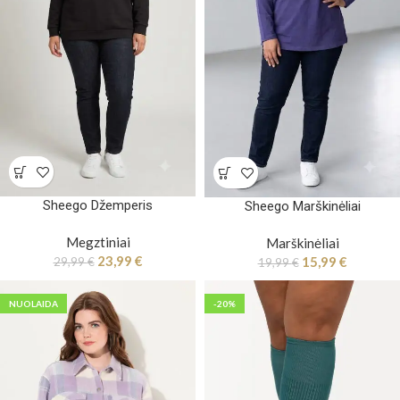
Sheego Džemperis
Sheego Marškinėliai
Megztiniai
Marškinėliai
23,99
€
15,99
€
29,99
€
19,99
€
NUOLAIDA
-20%