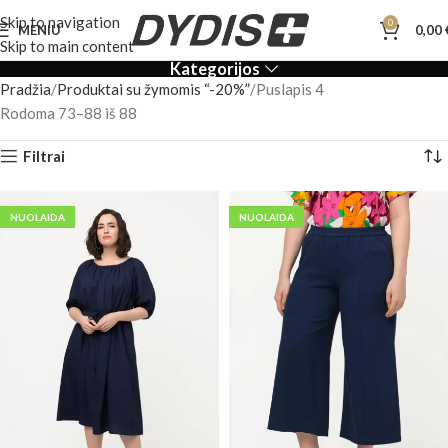
Skip to navigation
0
MENIU
0,00
Skip to main content
Kategorijos
Pradžia
Produktai su žymomis “-20%”
Puslapis 4
Rodoma 73–88 iš 88
Filtrai
NUOLAIDA
NUOLAIDA