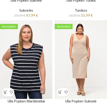
Ulla Popken Suknelė
Ulla Popken Tunika
Suknelės
Tunikos
47,99
€
55,99
€
59,99
€
69,99
€
NUOLAIDA
NUOLAIDA
Ulla Popken Marškinėliai
Ulla Popken Suknelė