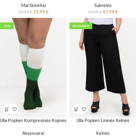
Marškinėliai
Suknelės
23,99
€
47,99
€
29,99
€
59,99
€
-20%
NUOLAIDA
Ulla Popken Kompresinės Kojinės
Ulla Popken Lininės Kelnės
Aksesuarai
Kelnės