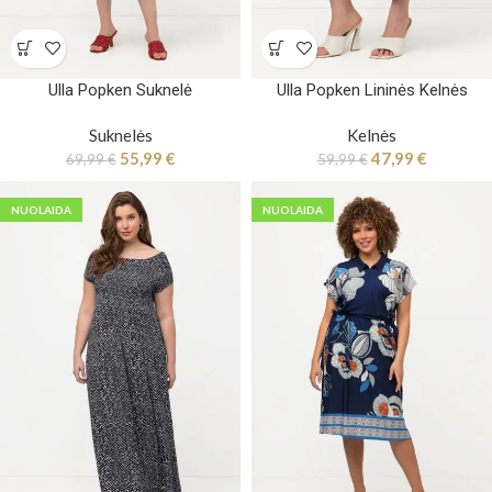
Ulla Popken Suknelė
Ulla Popken Lininės Kelnės
Suknelės
Kelnės
55,99
€
47,99
€
69,99
€
59,99
€
NUOLAIDA
NUOLAIDA