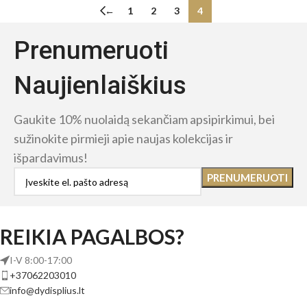
←
1
2
3
4
Prenumeruoti
Naujienlaiškius
Gaukite 10% nuolaidą sekančiam apsipirkimui, bei
sužinokite pirmieji apie naujas kolekcijas ir
išpardavimus!
REIKIA PAGALBOS?
I-V 8:00-17:00
+37062203010
info@dydisplius.lt