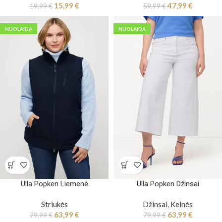
15,99
€
47,99
€
19,99
€
59,99
€
NUOLAIDA
NUOLAIDA
Ulla Popken Liemenė
Ulla Popken Džinsai
Striukės
Džinsai
,
Kelnės
63,99
€
63,99
€
79,99
€
79,99
€