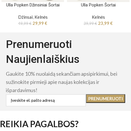
Ulla Popken Džinsiniai Šortai
Ulla Popken Šortai
Džinsai
,
Kelnės
Kelnės
29,99
€
23,99
€
49,99
€
39,99
€
Prenumeruoti
Naujienlaiškius
Gaukite 10% nuolaidą sekančiam apsipirkimui, bei
sužinokite pirmieji apie naujas kolekcijas ir
išpardavimus!
REIKIA PAGALBOS?