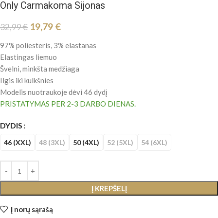
Only Carmakoma Sijonas
19,79
€
32,99
€
97% poliesteris, 3% elastanas
Elastingas liemuo
Švelni, minkšta medžiaga
Ilgis iki kulkšnies
Modelis nuotraukoje dėvi 46 dydį
PRISTATYMAS PER 2-3 DARBO DIENAS.
DYDIS
46 (XXL)
48 (3XL)
50 (4XL)
52 (5XL)
54 (6XL)
Į KREPŠELĮ
Į norų sąrašą