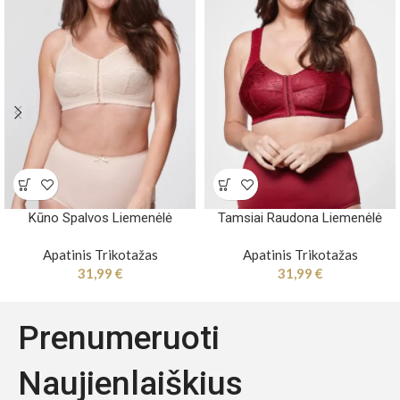
Kūno Spalvos Liemenėlė
Tamsiai Raudona Liemenėlė
Apatinis Trikotažas
Apatinis Trikotažas
31,99
€
31,99
€
Prenumeruoti
Naujienlaiškius