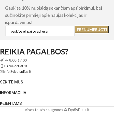
Gaukite 10% nuolaidą sekančiam apsipirkimui, bei
sužinokite pirmieji apie naujas kolekcijas ir
išpardavimus!
REIKIA PAGALBOS?
I-V 8:00-17:00
+37062203010
info@dydisplius.lt
SEKITE MUS
INFORMACIJA
KLIENTAMS
Visos teisės saugomos © DydisPlius.lt