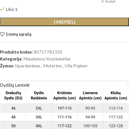
Išvalyti
Liko 1
Į KREPŠELĮ
Į norų sąrašą
Produkto kodas:
80757781350
Kategorija:
Maudymosi Kostiumėliai
Žymos:
Išpardavimas
,
Moterims
,
Ulla Popken
Dydžių Lentelė