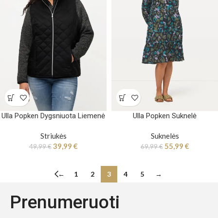
Ulla Popken Dygsniuota Liemenė
Ulla Popken Suknelė
Striukės
Suknelės
39,99
€
55,99
€
49,99
€
69,99
€
←
1
2
3
4
5
→
Prenumeruoti