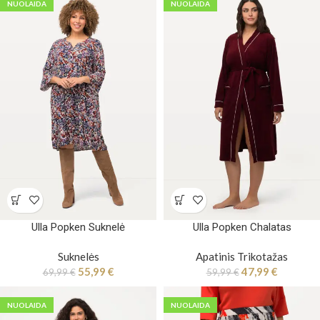
NUOLAIDA
NUOLAIDA
Ulla Popken Suknelė
Ulla Popken Chalatas
Suknelės
Apatinis Trikotažas
55,99
€
47,99
€
69,99
€
59,99
€
NUOLAIDA
NUOLAIDA