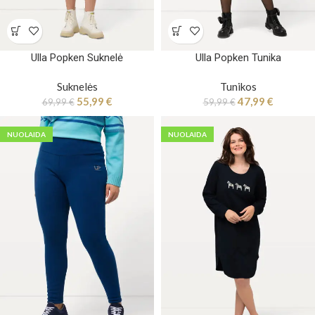
Ulla Popken Suknelė
Ulla Popken Tunika
Suknelės
Tunikos
55,99
€
47,99
€
69,99
€
59,99
€
NUOLAIDA
NUOLAIDA