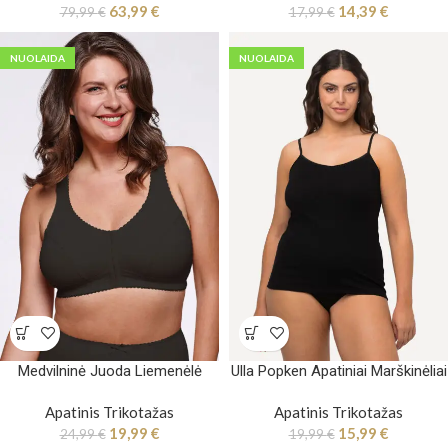
63,99
€
14,39
€
79,99
€
17,99
€
NUOLAIDA
NUOLAIDA
Medvilninė Juoda Liemenėlė
Ulla Popken Apatiniai Marškinėliai
Apatinis Trikotažas
Apatinis Trikotažas
19,99
€
15,99
€
24,99
€
19,99
€