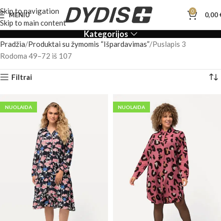
Skip to navigation
0
MENIU
0,00
Skip to main content
Kategorijos
Pradžia
Produktai su žymomis “Išpardavimas”
Puslapis 3
Rodoma 49–72 iš 107
Filtrai
NUOLAIDA
NUOLAIDA