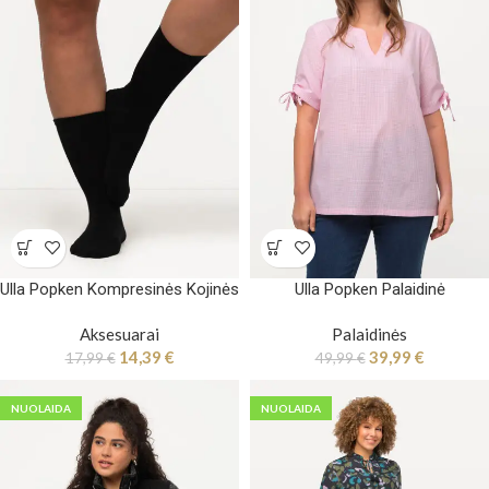
Ulla Popken Kompresinės Kojinės
Ulla Popken Palaidinė
Aksesuarai
Palaidinės
14,39
€
39,99
€
17,99
€
49,99
€
NUOLAIDA
NUOLAIDA