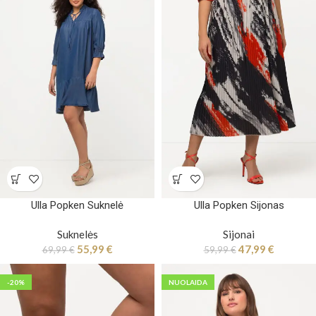
Ulla Popken Suknelė
Ulla Popken Sijonas
Suknelės
Sijonai
55,99
€
47,99
€
69,99
€
59,99
€
-20%
NUOLAIDA