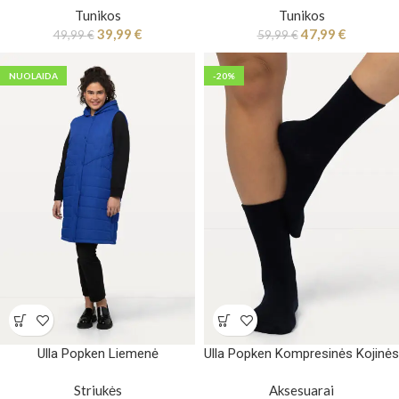
Tunikos
Tunikos
39,99
€
47,99
€
49,99
€
59,99
€
NUOLAIDA
-20%
Ulla Popken Liemenė
Ulla Popken Kompresinės Kojinės
Striukės
Aksesuarai