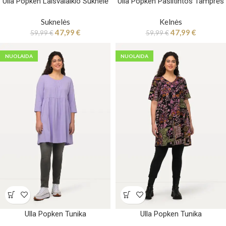
Ulla Popken Laisvalaikio Suknelė
Ulla Popken Pašiltintos Tamprės
Suknelės
Kelnės
47,99
€
47,99
€
59,99
€
59,99
€
NUOLAIDA
NUOLAIDA
Ulla Popken Tunika
Ulla Popken Tunika