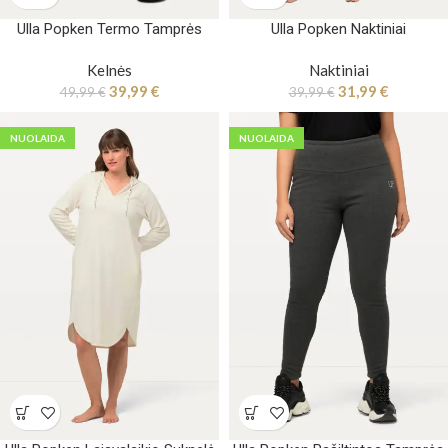
Ulla Popken Termo Tamprės
Ulla Popken Naktiniai
Kelnės
Naktiniai
39,99
€
31,99
€
49,99
€
39,99
€
NUOLAIDA
NUOLAIDA