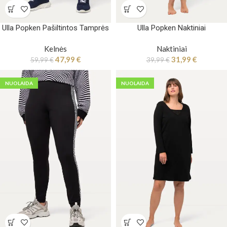
Ulla Popken Pašiltintos Tamprės
Ulla Popken Naktiniai
Kelnės
Naktiniai
47,99
€
31,99
€
59,99
€
39,99
€
NUOLAIDA
NUOLAIDA