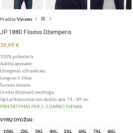
Pradžia
Vyrams
JP 1880 Flisinis Džemperis
39,99
€
100% poliesteris
Aukšta apykaklė
Užsegimas užtrauktuku
Lengvas ir šiltas
Šoninės kišenės
Greitai džiūstanti medžiaga
Ilgis priklausomai nuo dydžio apie 74 – 89 cm.
PRISTATYMAS PER 2-3 DARBO DIENAS.
VYRŲ DYDŽIAI
10XL
2XL
3XL
4XL
5XL
6XL
7XL
8XL