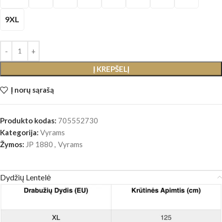
9XL
Į KREPŠELĮ
Į norų sąrašą
Produkto kodas:
705552730
Kategorija:
Vyrams
Žymos:
JP 1880
,
Vyrams
Dydžių Lentelė