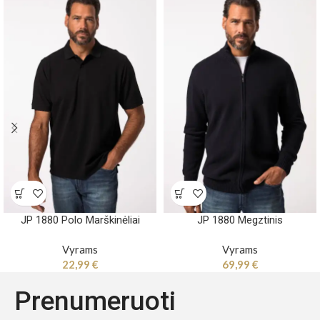
JP 1880 Polo Marškinėliai
JP 1880 Megztinis
Vyrams
Vyrams
22,99
€
69,99
€
Prenumeruoti