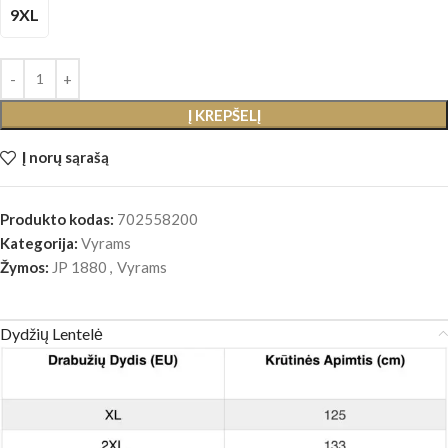
9XL
Į KREPŠELĮ
Į norų sąrašą
Produkto kodas:
702558200
Kategorija:
Vyrams
Žymos:
JP 1880
,
Vyrams
Dydžių Lentelė