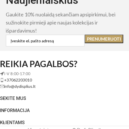
Naujienlaiškius
Gaukite 10% nuolaidą sekančiam apsipirkimui, bei
sužinokite pirmieji apie naujas kolekcijas ir
išpardavimus!
REIKIA PAGALBOS?
I-V 8:00-17:00
+37062203010
info@dydisplius.lt
SEKITE MUS
INFORMACIJA
KLIENTAMS