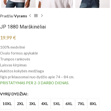
Pradžia
Vyrams
JP 1880 Marškinėliai
19,99
€
100% medvilnė
Ovalo formos apykaklė
Trumpos rankovės
Laisvas kirpimas
Aukštos kokybės medžiaga
Ilgis priklausomai nuo dydžio apie 74 – 84 cm.
PRISTATYMAS PER 2-3 DARBO DIENAS.
VYRŲ DYDŽIAI
10XL
2XL
3XL
4XL
5XL
6XL
7XL
8XL