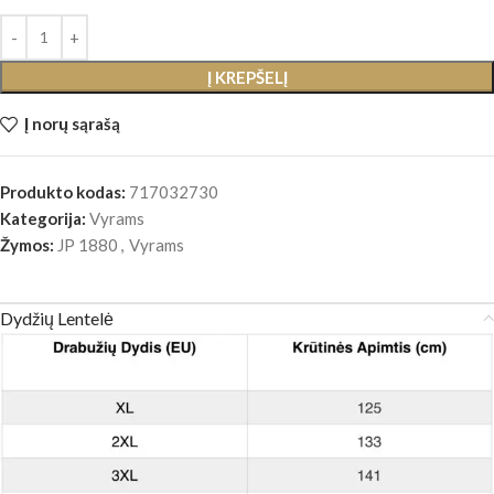
Į KREPŠELĮ
Į norų sąrašą
Produkto kodas:
717032730
Kategorija:
Vyrams
Žymos:
JP 1880
,
Vyrams
Dydžių Lentelė