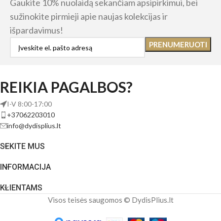
Gaukite 10% nuolaidą sekančiam apsipirkimui, bei
sužinokite pirmieji apie naujas kolekcijas ir
išpardavimus!
REIKIA PAGALBOS?
I-V 8:00-17:00
+37062203010
info@dydisplius.lt
SEKITE MUS
INFORMACIJA
KLIENTAMS
Visos teisės saugomos © DydisPlius.lt