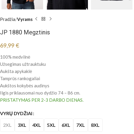
Pradžia
Vyrams
JP 1880 Megztinis
69,99
€
100% medvilnė
Užsegimas užtrauktuku
Aukšta apykaklė
Tamprūs rankogaliai
Aukštos kokybės audinys
Ilgis priklausomai nuo dydžio 74 – 86 cm.
PRISTATYMAS PER 2-3 DARBO DIENAS.
VYRŲ DYDŽIAI
2XL
3XL
4XL
5XL
6XL
7XL
8XL