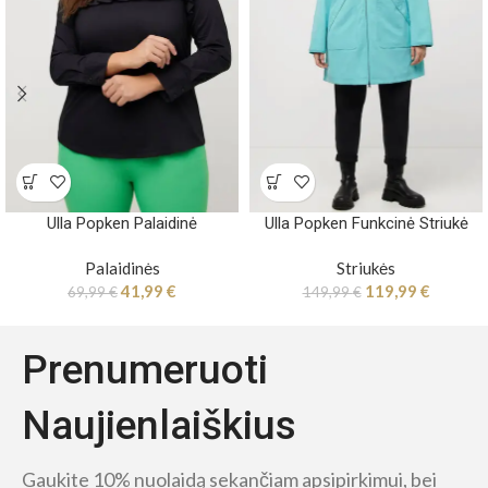
Ulla Popken Palaidinė
Ulla Popken Funkcinė Striukė
Palaidinės
Striukės
41,99
€
119,99
€
69,99
€
149,99
€
Prenumeruoti
Naujienlaiškius
Gaukite 10% nuolaidą sekančiam apsipirkimui, bei