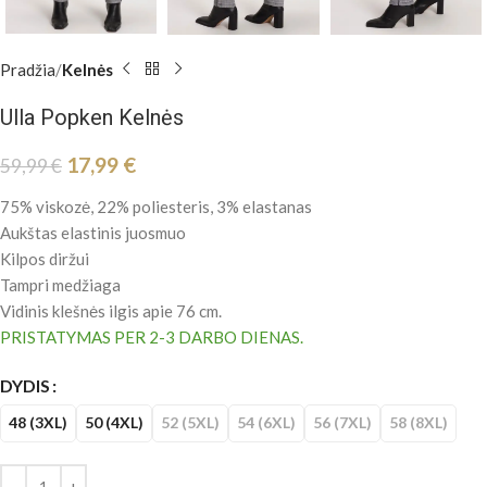
Pradžia
Kelnės
Ulla Popken Kelnės
17,99
€
59,99
€
75% viskozė, 22% poliesteris, 3% elastanas
Aukštas elastinis juosmuo
Kilpos diržui
Tampri medžiaga
Vidinis klešnės ilgis apie 76 cm.
PRISTATYMAS PER 2-3 DARBO DIENAS.
DYDIS
48 (3XL)
50 (4XL)
52 (5XL)
54 (6XL)
56 (7XL)
58 (8XL)