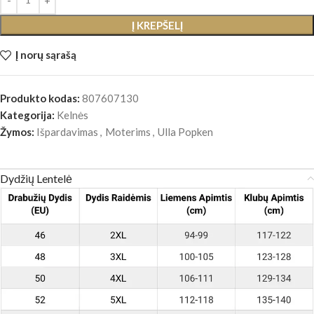
Į KREPŠELĮ
Į norų sąrašą
Produkto kodas:
807607130
Kategorija:
Kelnės
Žymos:
Išpardavimas
,
Moterims
,
Ulla Popken
Dydžių Lentelė