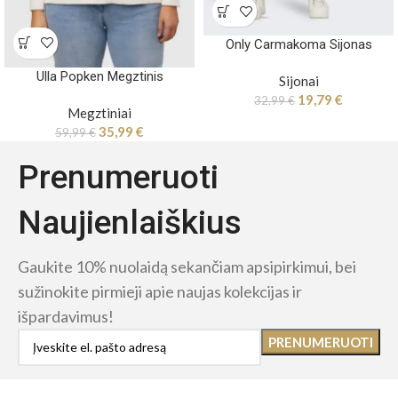
Only Carmakoma Sijonas
Ulla Popken Megztinis
Sijonai
19,79
€
32,99
€
Megztiniai
35,99
€
59,99
€
Prenumeruoti
Naujienlaiškius
Gaukite 10% nuolaidą sekančiam apsipirkimui, bei
sužinokite pirmieji apie naujas kolekcijas ir
išpardavimus!