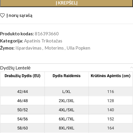
Į KREPŠELĮ
Į norų sąrašą
Produkto kodas:
816393660
Kategorija:
Apatinis Trikotažas
Žymos:
Išpardavimas
,
Moterims
,
Ulla Popken
Dydžių Lentelė