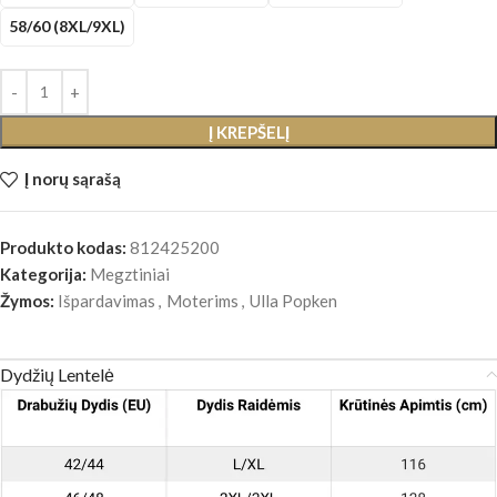
58/60 (8XL/9XL)
Į KREPŠELĮ
Į norų sąrašą
Produkto kodas:
812425200
Kategorija:
Megztiniai
Žymos:
Išpardavimas
,
Moterims
,
Ulla Popken
Dydžių Lentelė