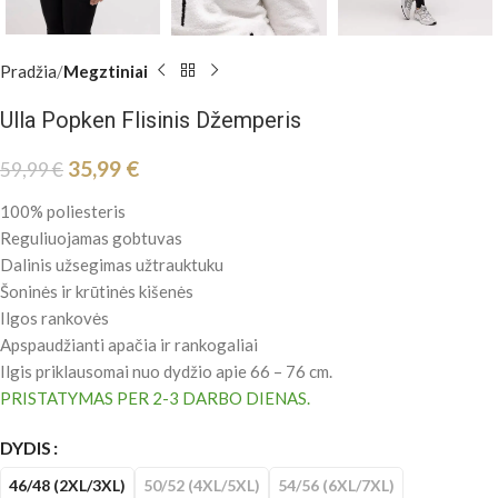
Pradžia
Megztiniai
Ulla Popken Flisinis Džemperis
35,99
€
59,99
€
100% poliesteris
Reguliuojamas gobtuvas
Dalinis užsegimas užtrauktuku
Šoninės ir krūtinės kišenės
Ilgos rankovės
Apspaudžianti apačia ir rankogaliai
Ilgis priklausomai nuo dydžio apie 66 – 76 cm.
PRISTATYMAS PER 2-3 DARBO DIENAS.
DYDIS
46/48 (2XL/3XL)
50/52 (4XL/5XL)
54/56 (6XL/7XL)