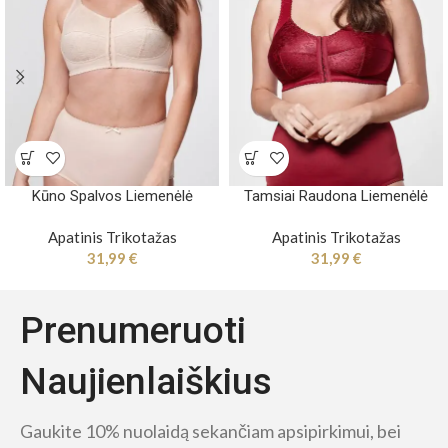
Kūno Spalvos Liemenėlė
Tamsiai Raudona Liemenėlė
Apatinis Trikotažas
Apatinis Trikotažas
31,99
€
31,99
€
Prenumeruoti
Naujienlaiškius
Gaukite 10% nuolaidą sekančiam apsipirkimui, bei