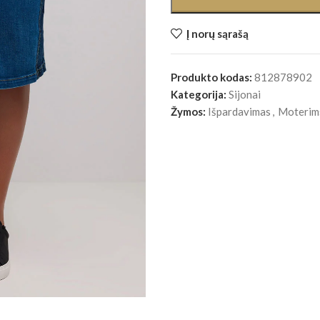
Į norų sąrašą
Produkto kodas:
812878902
Kategorija:
Sijonai
Žymos:
Išpardavimas
,
Moterim