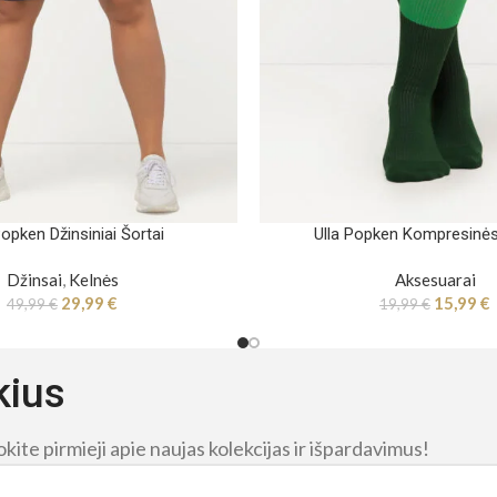
Popken Džinsiniai Šortai
Ulla Popken Kompresinės
Džinsai
,
Kelnės
Aksesuarai
29,99
€
15,99
€
49,99
€
19,99
€
kius
ite pirmieji apie naujas kolekcijas ir išpardavimus!