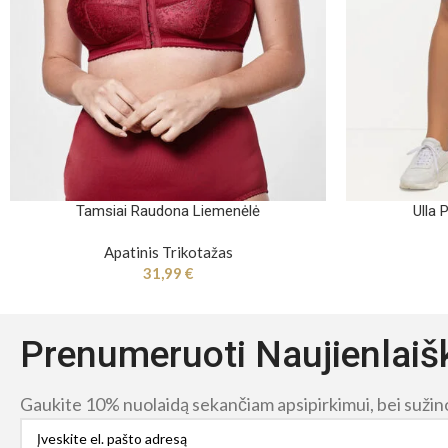
Tamsiai Raudona Liemenėlė
Ulla 
Apatinis Trikotažas
31,99
€
Prenumeruoti Naujienlaiš
Gaukite 10% nuolaidą sekančiam apsipirkimui, bei sužinok