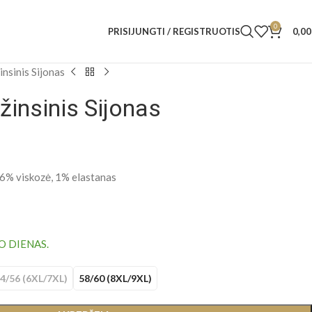
0
PRISIJUNGTI / REGISTRUOTIS
0,0
nsinis Sijonas
žinsinis Sijonas
 6% viskozė, 1% elastanas
O DIENAS.
4/56 (6XL/7XL)
58/60 (8XL/9XL)