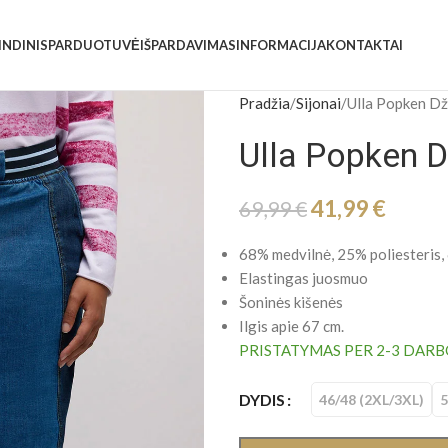
INDINIS
PARDUOTUVĖ
IŠPARDAVIMAS
INFORMACIJA
KONTAKTAI
Pradžia
Sijonai
Ulla Popken Dži
Ulla Popken D
41,99
€
69,99
€
68% medvilnė, 25% poliesteris,
Elastingas juosmuo
Šoninės kišenės
Ilgis apie 67 cm.
PRISTATYMAS PER 2-3 DARB
DYDIS
46/48 (2XL/3XL)
5