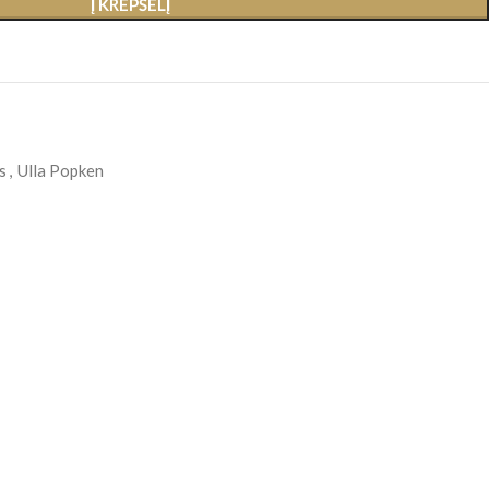
Į KREPŠELĮ
s
,
Ulla Popken