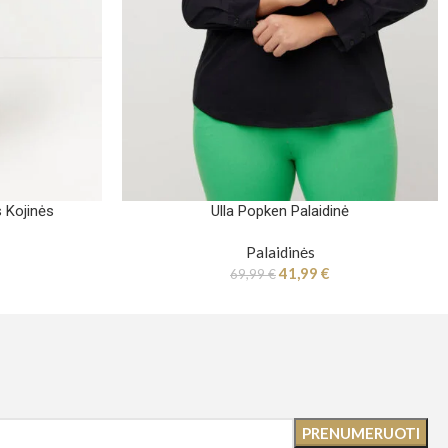
 Kojinės
Ulla Popken Palaidinė
Palaidinės
41,99
€
69,99
€