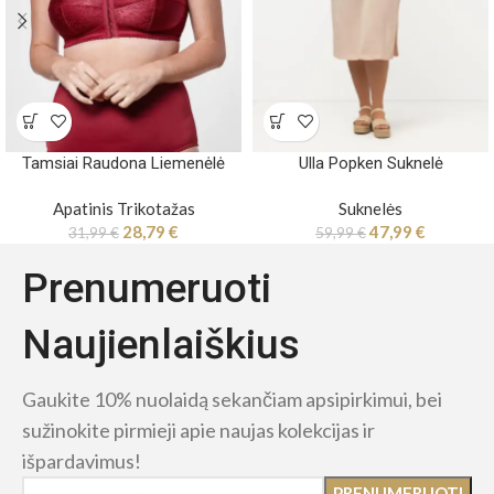
Tamsiai Raudona Liemenėlė
Ulla Popken Suknelė
Apatinis Trikotažas
Suknelės
28,79
€
47,99
€
31,99
€
59,99
€
Prenumeruoti
Naujienlaiškius
Gaukite 10% nuolaidą sekančiam apsipirkimui, bei
sužinokite pirmieji apie naujas kolekcijas ir
išpardavimus!