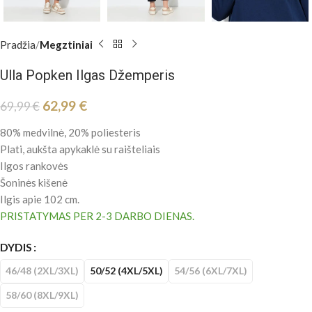
Pradžia
Megztiniai
Ulla Popken Ilgas Džemperis
62,99
€
69,99
€
80% medvilnė, 20% poliesteris
Plati, aukšta apykaklė su raišteliais
Ilgos rankovės
Šoninės kišenė
Ilgis apie 102 cm.
PRISTATYMAS PER 2-3 DARBO DIENAS.
DYDIS
46/48 (2XL/3XL)
50/52 (4XL/5XL)
54/56 (6XL/7XL)
58/60 (8XL/9XL)