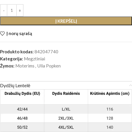
Į KREPŠELĮ
Į norų sąrašą
Produkto kodas:
842047740
Kategorija:
Megztiniai
Žymos:
Moterims
,
Ulla Popken
Dydžių Lentelė