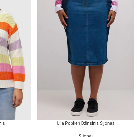
nis
Ulla Popken Džinsinis Sijonas
Sijonai