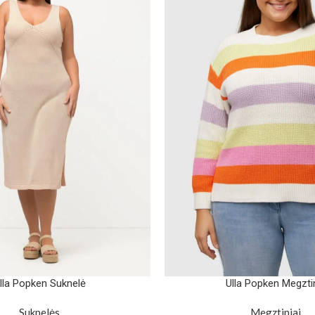
lla Popken Suknelė
Ulla Popken Megzti
Suknelės
Megztiniai