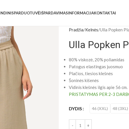
INDINIS
PARDUOTUVĖ
IŠPARDAVIMAS
INFORMACIJA
KONTAKTAI
Pradžia
Kelnės
Ulla Popken Pl
Ulla Popken P
80% viskozė, 20% poliamidas
Patogus elastingas juosmuo
Plačios, tiesios klešnės
Šoninės kišenės
Vidinis klešnės ilgis apie 56 cm.
PRISTATYMAS PER 2-3 DARB
DYDIS
46 (XXL)
48 (3XL)