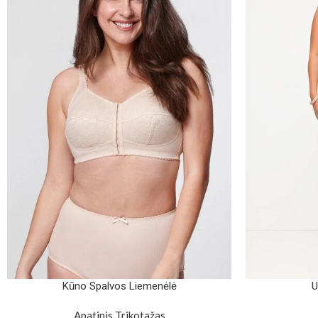
Kūno Spalvos Liemenėlė
U
Apatinis Trikotažas