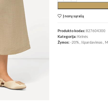
Į norų sąrašą
Produkto kodas:
827604300
Kategorija:
Kelnės
Žymos:
-20%
,
Išpardavimas
,
M