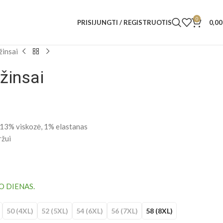
0
PRISIJUNGTI / REGISTRUOTIS
0,0
žinsai
žinsai
 13% viskozė, 1% elastanas
ržui
O DIENAS.
50 (4XL)
52 (5XL)
54 (6XL)
56 (7XL)
58 (8XL)