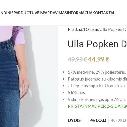
INDINIS
PARDUOTUVĖ
IŠPARDAVIMAS
INFORMACIJA
KONTAKTAI
Pradžia
Džinsai
Ulla Popken D
Ulla Popken D
44,99
€
49,99
€
57% medvilnė, 29% poliesteris,
Patogus juosmuo su kilpomis di
Užsegimas saga ir užtrauktuku
5 kišenės
Vidinis klešnės ilgis apie 76 cm.
PRISTATYMAS PER 2-3 DARB
DYDIS
46 (XXL)
48 (3XL)