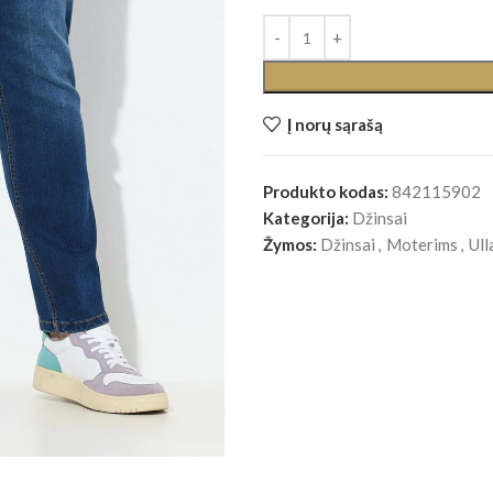
Į norų sąrašą
Produkto kodas:
842115902
Kategorija:
Džinsai
Žymos:
Džinsai
,
Moterims
,
Ull