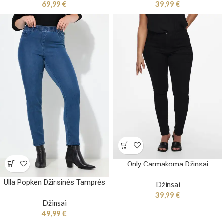
69,99
€
39,99
€
Only Carmakoma Džinsai
Ulla Popken Džinsinės Tamprės
Džinsai
39,99
€
Džinsai
49,99
€