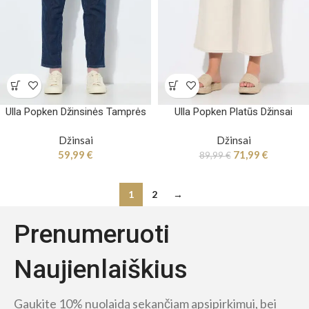
Ulla Popken Džinsinės Tamprės
Ulla Popken Platūs Džinsai
Džinsai
Džinsai
59,99
€
71,99
€
89,99
€
1
2
→
Prenumeruoti
Naujienlaiškius
Gaukite 10% nuolaidą sekančiam apsipirkimui, bei