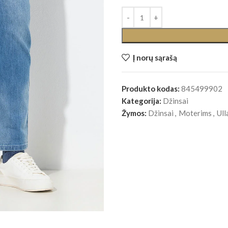
Į norų sąrašą
Produkto kodas:
845499902
Kategorija:
Džinsai
Žymos:
Džinsai
,
Moterims
,
Ull