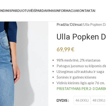
INDINIS
PARDUOTUVĖ
IŠPARDAVIMAS
INFORMACIJA
KONTAKTAI
Pradžia
Džinsai
Ulla Popken D
Ulla Popken D
69,99
€
98% medvilnė, 2% elastanas
Patogus juosmuo su kilpomis di
Užsegimas užtrauktuku ir saga
Šoninės ir galinės kišenės
Vidinis klešnės ilgis apie 76 cm.
PRISTATYMAS PER 2-3 DARB
DYDIS
46 (XXL)
48 (3XL)