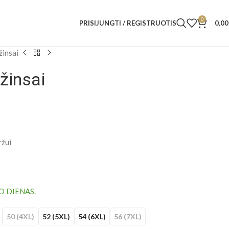
0
PRISIJUNGTI / REGISTRUOTIS
0,0
žinsai
žinsai
ržui
O DIENAS.
50 (4XL)
52 (5XL)
54 (6XL)
56 (7XL)