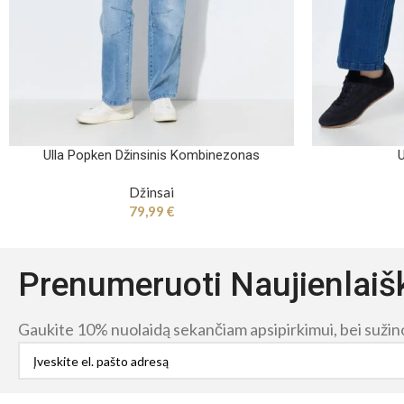
Ulla Popken Džinsinis Kombinezonas
U
Džinsai
79,99
€
Prenumeruoti Naujienlaiš
Gaukite 10% nuolaidą sekančiam apsipirkimui, bei sužinok