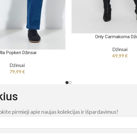
Only Carmakoma Dži
Džinsai
lla Popken Džinsai
49,99
€
Džinsai
79,99
€
kius
ite pirmieji apie naujas kolekcijas ir išpardavimus!