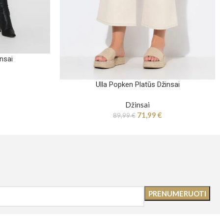
nsai
Ulla Popken Platūs Džinsai
Džinsai
71,99
€
89,99
€