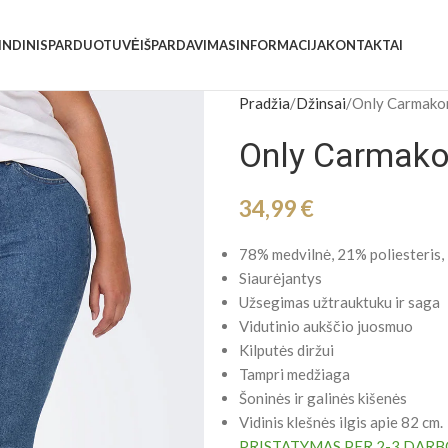
INDINIS
PARDUOTUVĖ
IŠPARDAVIMAS
INFORMACIJA
KONTAKTAI
Pradžia
Džinsai
Only Carmako
Only Carmako
34,99
€
78% medvilnė, 21% poliesteris,
Siaurėjantys
Užsegimas užtrauktuku ir saga
Vidutinio aukščio juosmuo
Kilputės diržui
Tampri medžiaga
Šoninės ir galinės kišenės
Vidinis klešnės ilgis apie 82 cm.
PRISTATYMAS PER 2-3 DARB