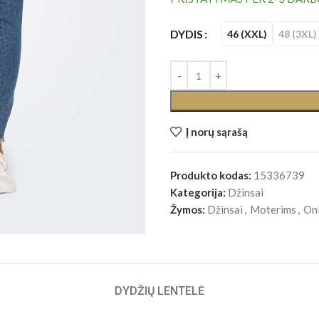
DYDIS
46 (XXL)
48 (3XL)
Į norų sąrašą
Produkto kodas:
15336739
Kategorija:
Džinsai
Žymos:
Džinsai
,
Moterims
,
On
DYDŽIŲ LENTELĖ