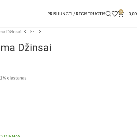
0
PRISIJUNGTI / REGISTRUOTIS
0,0
ma Džinsai
ma Džinsai
 1% elastanas
O DIENAS.