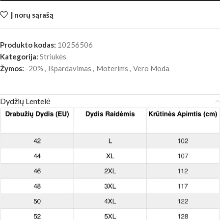
Į norų sąrašą
Produkto kodas:
10256506
Kategorija:
Striukės
Žymos:
-20%
,
Išpardavimas
,
Moterims
,
Vero Moda
Dydžių Lentelė