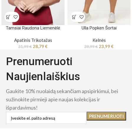
Tamsiai Raudona Liemenėlė
Ulla Popken Šortai
Apatinis Trikotažas
Kelnės
28,79
€
23,99
€
31,99
€
39,99
€
Prenumeruoti
Naujienlaiškius
Gaukite 10% nuolaidą sekančiam apsipirkimui, bei
sužinokite pirmieji apie naujas kolekcijas ir
išpardavimus!