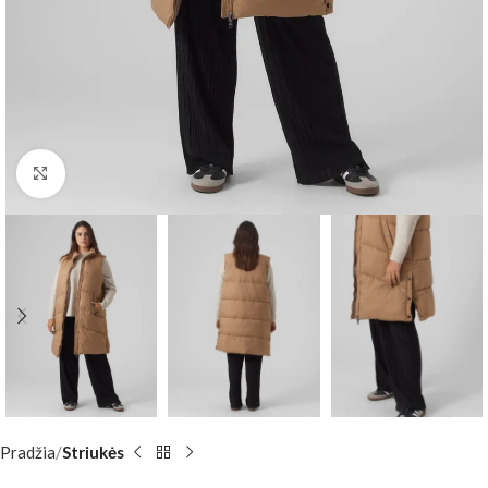
Padidinti
Pradžia
Striukės