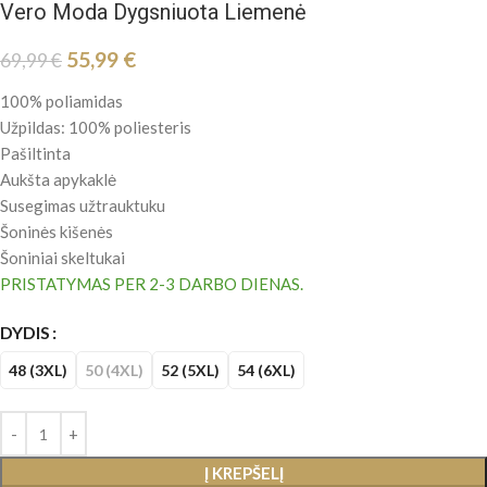
Vero Moda Dygsniuota Liemenė
55,99
€
69,99
€
100% poliamidas
Užpildas: 100% poliesteris
Pašiltinta
Aukšta apykaklė
Susegimas užtrauktuku
Šoninės kišenės
Šoniniai skeltukai
PRISTATYMAS PER 2-3 DARBO DIENAS.
DYDIS
48 (3XL)
50 (4XL)
52 (5XL)
54 (6XL)
Į KREPŠELĮ