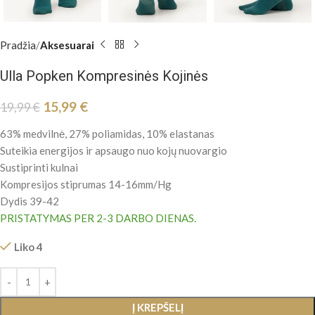
Pradžia
Aksesuarai
Ulla Popken Kompresinės Kojinės
15,99
€
19,99
€
63% medvilnė, 27% poliamidas, 10% elastanas
Suteikia energijos ir apsaugo nuo kojų nuovargio
Sustiprinti kulnai
Kompresijos stiprumas 14-16mm/Hg
Dydis 39-42
PRISTATYMAS PER 2-3 DARBO DIENAS.
Liko 4
Į KREPŠELĮ