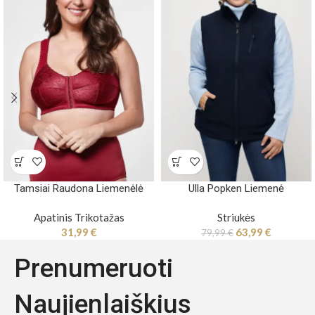
Tamsiai Raudona Liemenėlė
Ulla Popken Liemenė
Apatinis Trikotažas
Striukės
31,99
€
63,99
€
79,99
€
Prenumeruoti
Naujienlaiškius