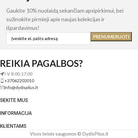
Gaukite 10% nuolaidą sekančiam apsipirkimui, bei
sužinokite pirmieji apie naujas kolekcijas ir
išpardavimus!
REIKIA PAGALBOS?
I-V 8:00-17:00
+37062203010
info@dydisplius.lt
SEKITE MUS
INFORMACIJA
KLIENTAMS
Visos teisės saugomos © DydisPlius.lt