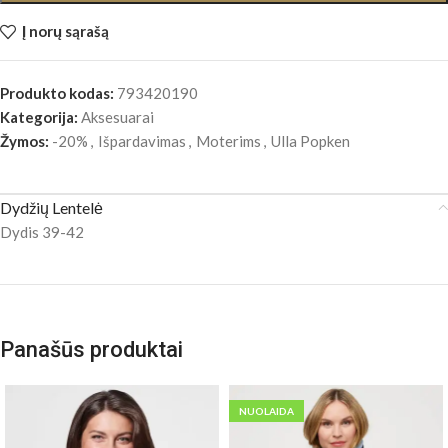
Į norų sąrašą
Produkto kodas:
793420190
Kategorija:
Aksesuarai
Žymos:
-20%
,
Išpardavimas
,
Moterims
,
Ulla Popken
Dydžių Lentelė
Dydis 39-42
Panašūs produktai
NUOLAIDA