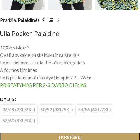
Pradžia
Palaidinės
Ulla Popken Palaidinė
100% viskozė
Ovali apykaklė su skeltuku ir raišteliais
Ilgos rankovės su elastiniais rankogaliais
A formos kirpimas
Ilgis priklausomai nuo dydžio apie 72 – 76 cm.
PRISTATYMAS PER 2-3 DARBO DIENAS.
DYDIS
46/48 (2XL/3XL)
50/52 (4XL/5XL)
54/56 (6XL/7XL)
58/60 (8XL/9XL)
Į KREPŠELĮ