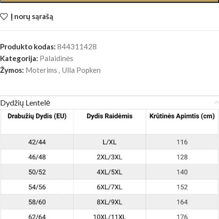
Į norų sąrašą
Produkto kodas:
844311428
Kategorija:
Palaidinės
Žymos:
Moterims
,
Ulla Popken
Dydžių Lentelė