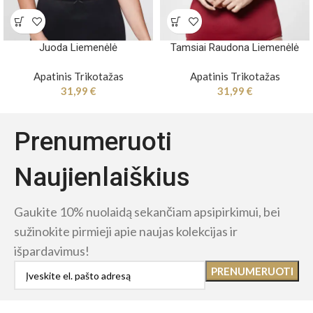
Juoda Liemenėlė
Tamsiai Raudona Liemenėlė
Apatinis Trikotažas
Apatinis Trikotažas
31,99
€
31,99
€
Prenumeruoti
Naujienlaiškius
Gaukite 10% nuolaidą sekančiam apsipirkimui, bei
sužinokite pirmieji apie naujas kolekcijas ir
išpardavimus!