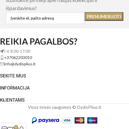
išpardavimus!
REIKIA PAGALBOS?
I-V 8:00-17:00
+37062203010
info@dydisplius.lt
SEKITE MUS
INFORMACIJA
KLIENTAMS
Visos teisės saugomos © DydisPlius.lt
0