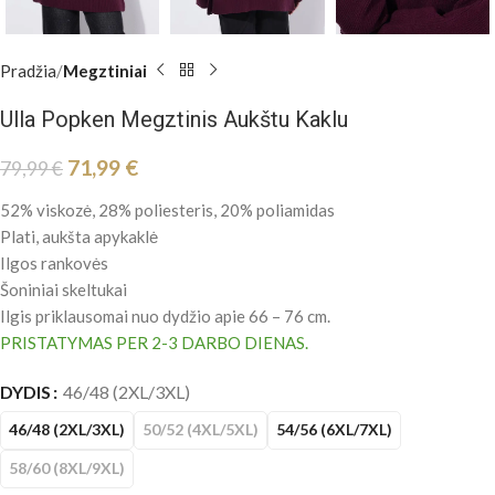
Pradžia
Megztiniai
Ulla Popken Megztinis Aukštu Kaklu
71,99
€
79,99
€
52% viskozė, 28% poliesteris, 20% poliamidas
Plati, aukšta apykaklė
Ilgos rankovės
Šoniniai skeltukai
Ilgis priklausomai nuo dydžio apie 66 – 76 cm.
PRISTATYMAS PER 2-3 DARBO DIENAS.
DYDIS
46/48 (2XL/3XL)
46/48 (2XL/3XL)
50/52 (4XL/5XL)
54/56 (6XL/7XL)
58/60 (8XL/9XL)