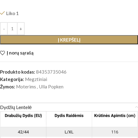
Liko 1
Į KREPŠELĮ
Į norų sąrašą
Produkto kodas:
84353735046
Kategorija:
Megztiniai
Žymos:
Moterims
,
Ulla Popken
Dydžių Lentelė