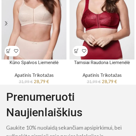
Kūno Spalvos Liemenėlė
Tamsiai Raudona Liemenėlė
Apatinis Trikotažas
Apatinis Trikotažas
28,79
€
28,79
€
31,99
€
31,99
€
Prenumeruoti
Naujienlaiškius
Gaukite 10% nuolaidą sekančiam apsipirkimui, bei
sužinokite pirmieji apie naujas kolekcijas ir