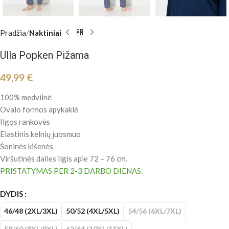
Pradžia
Naktiniai
Ulla Popken Pižama
49,99
€
100% medvilnė
Ovalo formos apykaklė
Ilgos rankovės
Elastinis kelnių juosmuo
Šoninės kišenės
Viršutinės dalies ilgis apie 72 – 76 cm.
PRISTATYMAS PER 2-3 DARBO DIENAS.
DYDIS
46/48 (2XL/3XL)
50/52 (4XL/5XL)
54/56 (6XL/7XL)
58/60 (8XL/9XL)
62/64 (10XL/11XL)