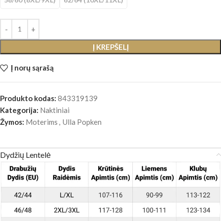
Į KREPŠELĮ
Į norų sąrašą
Produkto kodas:
843319139
Kategorija:
Naktiniai
Žymos:
Moterims
,
Ulla Popken
Dydžių Lentelė