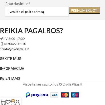
išpardavimus!
REIKIA PAGALBOS?
I-V 8:00-17:00
+37062203010
info@dydisplius.lt
SEKITE MUS
INFORMACIJA
KLIENTAMS
Visos teisės saugomos © DydisPlius.lt
0