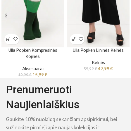
Ulla Popken Kompresinės
Ulla Popken Lininės Kelnės
Kojinės
Kelnės
Aksesuarai
47,99
€
59,99
€
15,99
€
19,99
€
Prenumeruoti
Naujienlaiškius
Gaukite 10% nuolaidą sekančiam apsipirkimui, bei
sužinokite pirmieji apie naujas kolekcijas ir