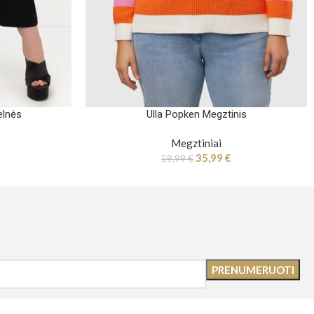
elnės
Ulla Popken Megztinis
Megztiniai
35,99
€
59,99
€