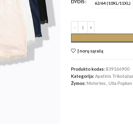
DYDIS
62/64 (10XL/11XL)
Į norų sąrašą
Produkto kodas:
839166900
Kategorija:
Apatinis Trikotaža
Žymos:
Moterims
,
Ulla Popken