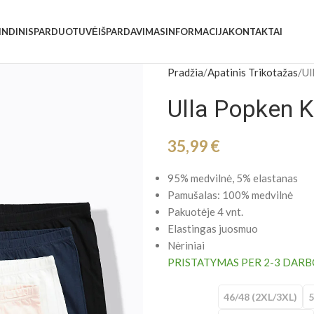
INDINIS
PARDUOTUVĖ
IŠPARDAVIMAS
INFORMACIJA
KONTAKTAI
Pradžia
Apatinis Trikotažas
Ul
Ulla Popken K
35,99
€
95% medvilnė, 5% elastanas
Pamušalas: 100% medvilnė
Pakuotėje 4 vnt.
Elastingas
juosmuo
Nėriniai
PRISTATYMAS PER 2-3 DARB
46/48 (2XL/3XL)
5