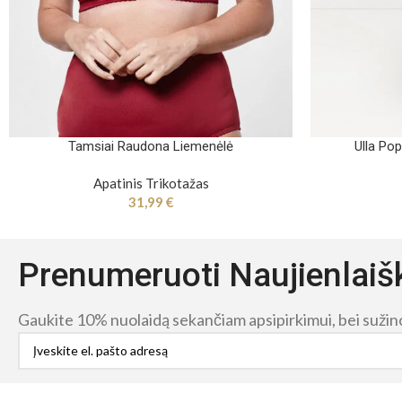
Tamsiai Raudona Liemenėlė
Ulla Po
Apatinis Trikotažas
31,99
€
Prenumeruoti Naujienlaiš
Gaukite 10% nuolaidą sekančiam apsipirkimui, bei sužinok