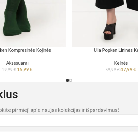
pken Kompresinės Kojinės
Ulla Popken Lininės K
Aksesuarai
Kelnės
15,99
€
47,99
€
19,99
€
59,99
€
kius
ite pirmieji apie naujas kolekcijas ir išpardavimus!