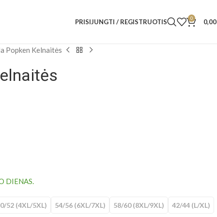
0
PRISIJUNGTI / REGISTRUOTIS
0,0
la Popken Kelnaitės
elnaitės
O DIENAS.
0/52 (4XL/5XL)
54/56 (6XL/7XL)
58/60 (8XL/9XL)
42/44 (L/XL)