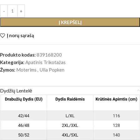
Į KREPŠELĮ
Į norų sąrašą
Produkto kodas:
839168200
Kategorija:
Apatinis Trikotažas
Žymos:
Moterims
,
Ulla Popken
Dydžių Lentelė