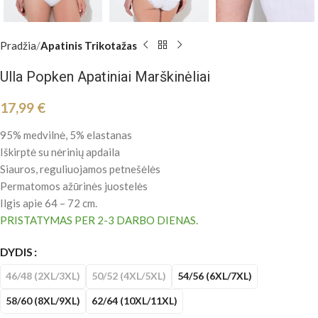
Pradžia
Apatinis Trikotažas
Ulla Popken Apatiniai Marškinėliai
17,99
€
95% medvilnė, 5% elastanas
Iškirptė su nėrinių apdaila
Siauros, reguliuojamos
petnešėlės
Permatomos ažūrinės juostelės
Ilgis apie 64 – 72 cm.
PRISTATYMAS PER 2-3 DARBO DIENAS.
DYDIS
46/48 (2XL/3XL)
50/52 (4XL/5XL)
54/56 (6XL/7XL)
58/60 (8XL/9XL)
62/64 (10XL/11XL)