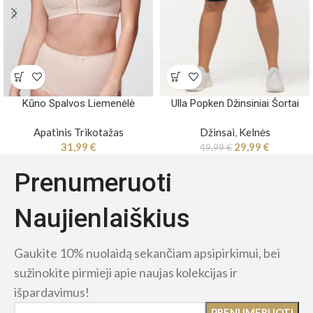
Kūno Spalvos Liemenėlė
Ulla Popken Džinsiniai Šortai
Apatinis Trikotažas
Džinsai
,
Kelnės
31,99
€
29,99
€
49,99
€
Prenumeruoti
Naujienlaiškius
Gaukite 10% nuolaidą sekančiam apsipirkimui, bei
sužinokite pirmieji apie naujas kolekcijas ir
išpardavimus!