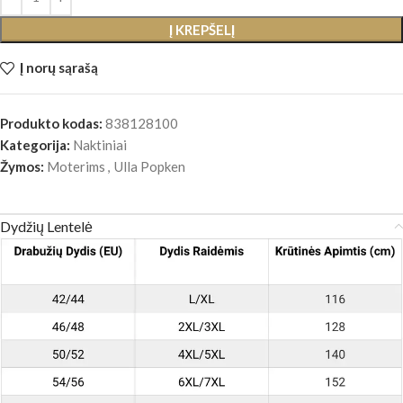
Į KREPŠELĮ
Į norų sąrašą
Produkto kodas:
838128100
Kategorija:
Naktiniai
Žymos:
Moterims
,
Ulla Popken
Dydžių Lentelė