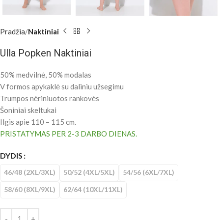
Pradžia
Naktiniai
Ulla Popken Naktiniai
50% medvilnė, 50% modalas
V formos apykaklė su daliniu užsegimu
Trumpos nėriniuotos rankovės
Šoniniai skeltukai
Ilgis apie 110 – 115 cm.
PRISTATYMAS PER 2-3 DARBO DIENAS.
DYDIS
46/48 (2XL/3XL)
50/52 (4XL/5XL)
54/56 (6XL/7XL)
58/60 (8XL/9XL)
62/64 (10XL/11XL)