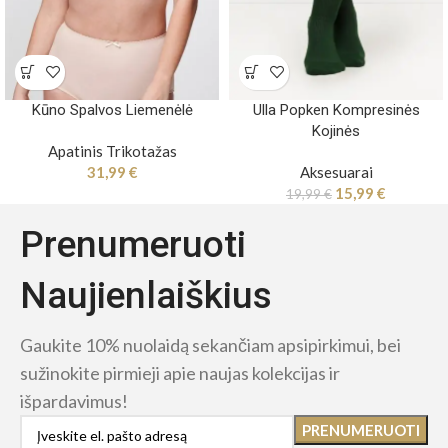
Kūno Spalvos Liemenėlė
Ulla Popken Kompresinės
Kojinės
Apatinis Trikotažas
31,99
€
Aksesuarai
15,99
€
19,99
€
Prenumeruoti
Naujienlaiškius
Gaukite 10% nuolaidą sekančiam apsipirkimui, bei
sužinokite pirmieji apie naujas kolekcijas ir
išpardavimus!