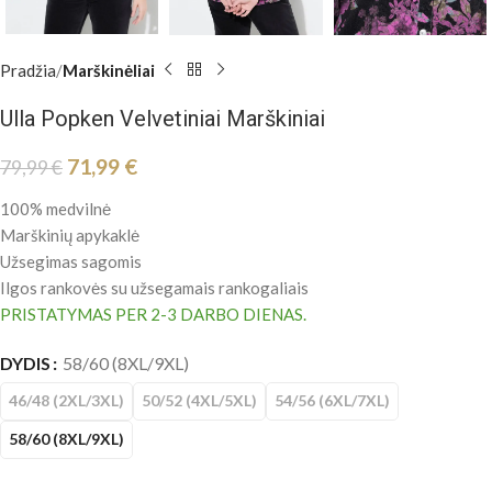
Pradžia
Marškinėliai
Ulla Popken Velvetiniai Marškiniai
71,99
€
79,99
€
100% medvilnė
Marškinių apykaklė
Užsegimas sagomis
Ilgos rankovės su užsegamais rankogaliais
PRISTATYMAS PER 2-3 DARBO DIENAS.
DYDIS
58/60 (8XL/9XL)
46/48 (2XL/3XL)
50/52 (4XL/5XL)
54/56 (6XL/7XL)
58/60 (8XL/9XL)