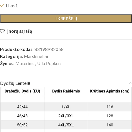
Liko 1
Į KREPŠELĮ
Į norų sąrašą
Produkto kodas:
83198982058
Kategorija:
Marškinėliai
Žymos:
Moterims
,
Ulla Popken
Dydžių Lentelė