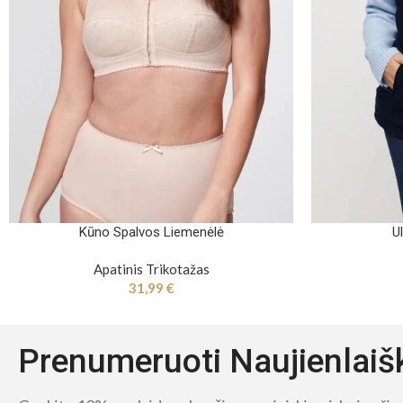
Kūno Spalvos Liemenėlė
U
Apatinis Trikotažas
31,99
€
Prenumeruoti Naujienlaiš