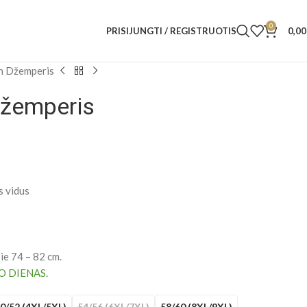
0
PRISIJUNGTI / REGISTRUOTIS
0,0
n Džemperis
Džemperis
s vidus
ie 74 – 82 cm.
O DIENAS.
0/52 (4XL/5XL)
54/56 (6XL/7XL)
58/60 (8XL/9XL)