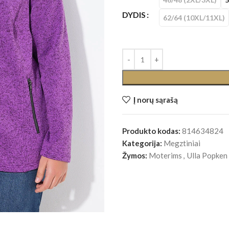
DYDIS
62/64 (10XL/11XL)
Į norų sąrašą
Produkto kodas:
814634824
Kategorija:
Megztiniai
Žymos:
Moterims
,
Ulla Popken