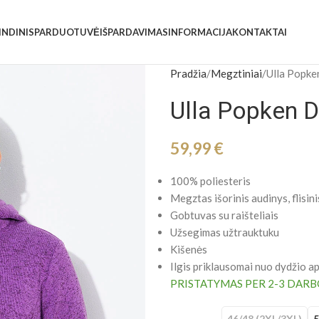
INDINIS
PARDUOTUVĖ
IŠPARDAVIMAS
INFORMACIJA
KONTAKTAI
Pradžia
Megztiniai
Ulla Popke
Ulla Popken 
59,99
€
100% poliesteris
Megztas išorinis audinys, flisini
Gobtuvas su raišteliais
Užsegimas užtrauktuku
Kišenės
Ilgis priklausomai nuo dydžio ap
PRISTATYMAS PER 2-3 DARB
46/48 (2XL/3XL)
5