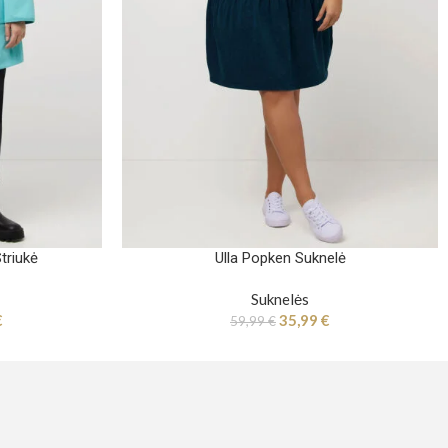
triukė
Ulla Popken Suknelė
Suknelės
€
35,99
€
59,99
€