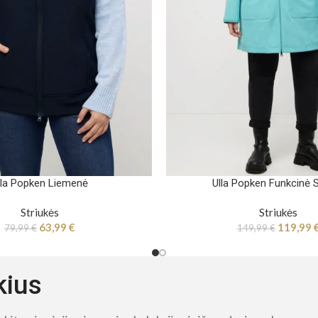
lla Popken Liemenė
Ulla Popken Funkcinė S
Striukės
Striukės
63,99
€
119,99
79,99
€
149,99
€
kius