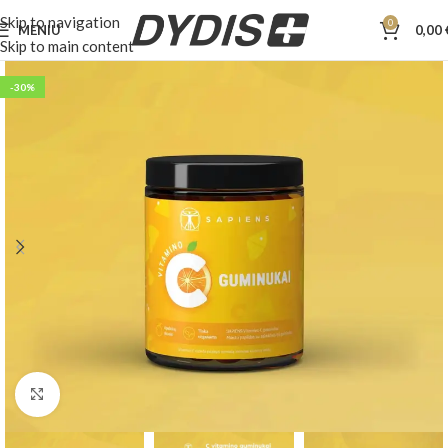
Skip to navigation
0
MENIU
0,00
Skip to main content
-30%
Padidinti