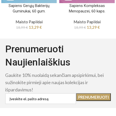
Sapiens Gerųjų Bakterijų
Sapiens Kompleksas
Guminukai, 60 gum.
Menopauzei, 60 kaps.
Maisto Papildai
Maisto Papildai
13,29
€
13,29
€
18,99
€
18,99
€
Prenumeruoti
Naujienlaiškius
Gaukite 10% nuolaidą sekančiam apsipirkimui, bei
sužinokite pirmieji apie naujas kolekcijas ir
išpardavimus!