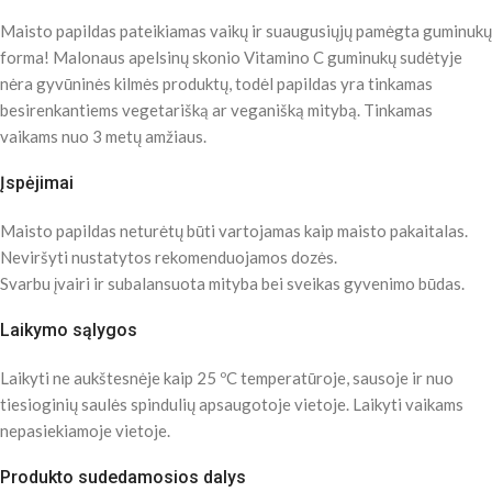
Maisto papildas pateikiamas vaikų ir suaugusiųjų pamėgta guminukų
forma! Malonaus apelsinų skonio Vitamino C guminukų sudėtyje
nėra gyvūninės kilmės produktų, todėl papildas yra tinkamas
besirenkantiems vegetarišką ar veganišką mitybą. Tinkamas
vaikams nuo 3 metų amžiaus.
Įspėjimai
Maisto papildas neturėtų būti vartojamas kaip maisto pakaitalas.
Neviršyti nustatytos rekomenduojamos dozės.
Svarbu įvairi ir subalansuota mityba bei sveikas gyvenimo būdas.
Laikymo sąlygos
Laikyti ne aukštesnėje kaip 25 ºC temperatūroje, sausoje ir nuo
tiesioginių saulės spindulių apsaugotoje vietoje. Laikyti vaikams
nepasiekiamoje vietoje.
Produkto sudedamosios dalys