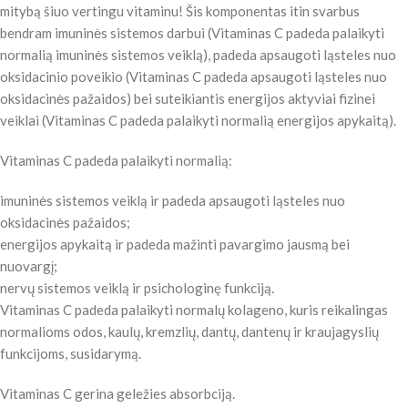
mitybą šiuo vertingu vitaminu! Šis komponentas itin svarbus
bendram imuninės sistemos darbui (Vitaminas C padeda palaikyti
normalią imuninės sistemos veiklą), padeda apsaugoti ląsteles nuo
oksidacinio poveikio (Vitaminas C padeda apsaugoti ląsteles nuo
oksidacinės pažaidos) bei suteikiantis energijos aktyviai fizinei
veiklai (Vitaminas C padeda palaikyti normalią energijos apykaitą).
Vitaminas C padeda palaikyti normalią:
imuninės sistemos veiklą ir padeda apsaugoti ląsteles nuo
oksidacinės pažaidos;
energijos apykaitą ir padeda mažinti pavargimo jausmą bei
nuovargį;
nervų sistemos veiklą ir psichologinę funkciją.
Vitaminas C padeda palaikyti normalų kolageno, kuris reikalingas
normalioms odos, kaulų, kremzlių, dantų, dantenų ir kraujagyslių
funkcijoms, susidarymą.
Vitaminas C gerina geležies absorbciją.