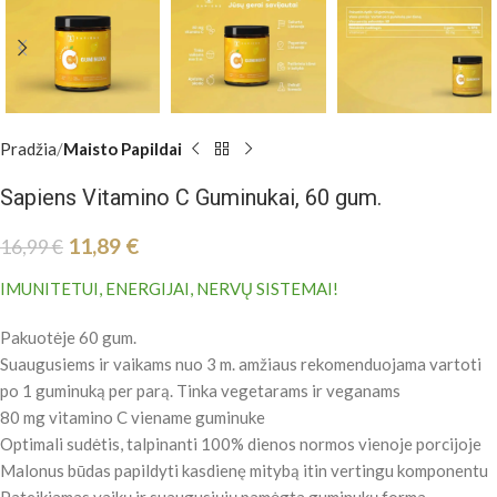
Pradžia
Maisto Papildai
Sapiens Vitamino C Guminukai, 60 gum.
11,89
€
16,99
€
IMUNITETUI, ENERGIJAI, NERVŲ SISTEMAI!
Pakuotėje 60 gum.
Suaugusiems ir vaikams nuo 3 m. amžiaus rekomenduojama vartoti
po 1 guminuką per parą. Tinka vegetarams ir veganams
80 mg vitamino C viename guminuke
Optimali sudėtis, talpinanti 100% dienos normos vienoje porcijoje
Malonus būdas papildyti kasdienę mitybą itin vertingu komponentu