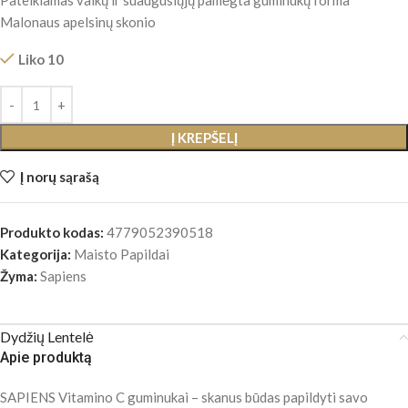
Pateikiamas vaikų ir suaugusiųjų pamėgta guminukų forma
Malonaus apelsinų skonio
Liko 10
Į KREPŠELĮ
Į norų sąrašą
Produkto kodas:
4779052390518
Kategorija:
Maisto Papildai
Žyma:
Sapiens
Dydžių Lentelė
Apie produktą
SAPIENS Vitamino C guminukai – skanus būdas papildyti savo