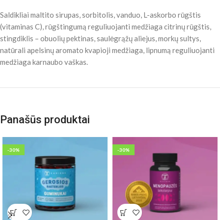
Saldikliai maltito sirupas, sorbitolis, vanduo, L-askorbo rūgštis
(vitaminas C), rūgštingumą reguliuojanti medžiaga citrinų rūgštis,
stingdiklis – obuolių pektinas, saulėgrąžų aliejus, morkų sultys,
natūrali apelsinų aromato kvapioji medžiaga, lipnumą reguliuojanti
medžiaga karnaubo vaškas.
Panašūs produktai
-30%
-30%