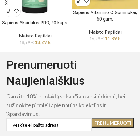
Sapiens Vitamino C Guminukai,
60 gum.
Sapiens Skaidulos PRO, 90 kaps.
Maisto Papildai
Maisto Papildai
11,89
€
16,99
€
13,29
€
18,99
€
Prenumeruoti
Naujienlaiškius
Gaukite 10% nuolaidą sekančiam apsipirkimui, bei
sužinokite pirmieji apie naujas kolekcijas ir
išpardavimus!