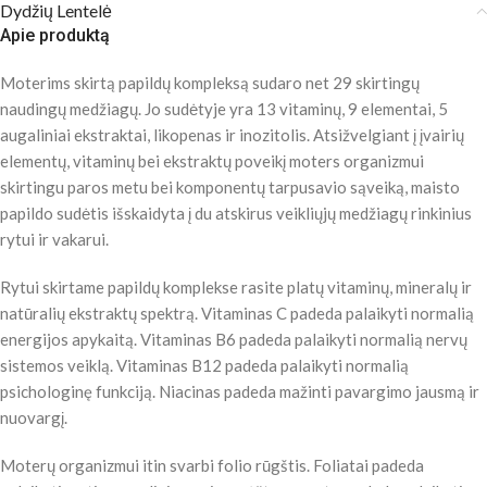
Dydžių Lentelė
Apie produktą
Moterims skirtą papildų kompleksą sudaro net 29 skirtingų
naudingų medžiagų. Jo sudėtyje yra 13 vitaminų, 9 elementai, 5
augaliniai ekstraktai, likopenas ir inozitolis. Atsižvelgiant į įvairių
elementų, vitaminų bei ekstraktų poveikį moters organizmui
skirtingu paros metu bei komponentų tarpusavio sąveiką, maisto
papildo sudėtis išskaidyta į du atskirus veikliųjų medžiagų rinkinius
rytui ir vakarui.
Rytui skirtame papildų komplekse rasite platų vitaminų, mineralų ir
natūralių ekstraktų spektrą. Vitaminas C padeda palaikyti normalią
energijos apykaitą. Vitaminas B6 padeda palaikyti normalią nervų
sistemos veiklą. Vitaminas B12 padeda palaikyti normalią
psichologinę funkciją. Niacinas padeda mažinti pavargimo jausmą ir
nuovargį.
Moterų organizmui itin svarbi folio rūgštis. Foliatai padeda