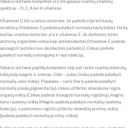
Vakarui skirtame komplekse yra itin gausus svarbių vitaminų
spektras – D, E, A bei K vitaminai.
Vitaminas D itin svarbus moterims. Jis padeda stiprinti kaulų
struktūrą (Vitaminas D padeda palaikyti normalią kaulų būklę). Ne ką
mažiau svarbus moterims yra ir vitaminas E. Jis dailiosios lyties
atstovių organizme veikia kaip antioksidantas (Vitaminas E padeda
apsaugoti ląsteles nuo oksidacinės pažaidos). Cinkas padeda
palaikyti normalų vaisingumą ir reprodukciją.
Vakarui skirtame papildų komplekse taip pat rasite svarbių mineralų,
tokių kaip magnis ir selenas. Odai – jodas (Jodas padeda palaikyti
normalią odos būklę). Plaukams – varis (Varis padeda palaikyti
normalią plaukų pigmentaciją), cinkas užtikrins sklandesnę regos
organų veiklą (Cinkas padeda išsaugoti normalų regėjimą), magnis
kūno raumenų veiklą (Magnis padeda palaikyti normalią raumenų
funkciją), o pantoteno rūgštis užtikrins sklandžią protinę veiklą
(padeda palaikyti normalią protinę veiklą).