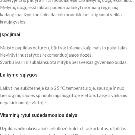
Sudėtyje taip pat yra ir itin populiarėjančio mėlynių uogų ekstrakto.
Mėlynių uogų ekstraktas padeda palaikyti normalų regėjimą,
kadangi pasižymi antioksidaciniu poveikiu bei teigiamai veikia
kraujagysles.
Įspėjimai
Maisto papildas neturėtų būti vartojamas kaip maisto pakaitalas.
Neviršyti nustatytos rekomenduojamos dozės.
Svarbu įvairi ir subalansuota mityba bei sveikas gyvenimo būdas.
Laikymo sąlygos
Laikyti ne aukštesnėje kaip 25 ºC temperatūroje, sausoje ir nuo
tiesioginių saulės spindulių apsaugotoje vietoje. Laikyti vaikams
nepasiekiamoje vietoje.
Vitaminų rytui sudedamosios dalys
Užpildas mikrokristalinė celiuliozė, kalcio L-askorbatas, užpildas