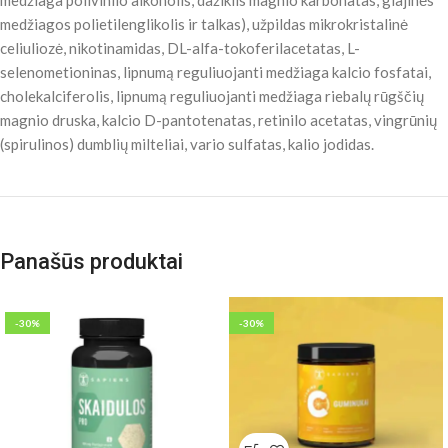
medžiaga polivinilo alkoholis, dažiklis magnio karbonatas, glajinės
medžiagos polietilenglikolis ir talkas), užpildas mikrokristalinė
celiuliozė, nikotinamidas, DL-alfa-tokoferilacetatas, L-
selenometioninas, lipnumą reguliuojanti medžiaga kalcio fosfatai,
cholekalciferolis, lipnumą reguliuojanti medžiaga riebalų rūgščių
magnio druska, kalcio D-pantotenatas, retinilo acetatas, vingrūnių
(spirulinos) dumblių milteliai, vario sulfatas, kalio jodidas.
Panašūs produktai
-30%
-30%