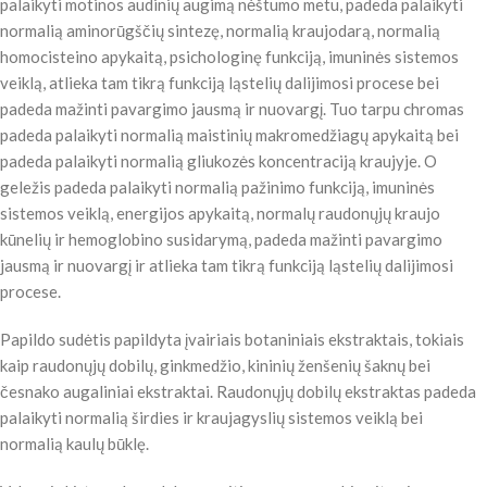
palaikyti motinos audinių augimą nėštumo metu, padeda palaikyti
normalią aminorūgščių sintezę, normalią kraujodarą, normalią
homocisteino apykaitą, psichologinę funkciją, imuninės sistemos
veiklą, atlieka tam tikrą funkciją ląstelių dalijimosi procese bei
padeda mažinti pavargimo jausmą ir nuovargį. Tuo tarpu chromas
padeda palaikyti normalią maistinių makromedžiagų apykaitą bei
padeda palaikyti normalią gliukozės koncentraciją kraujyje. O
geležis padeda palaikyti normalią pažinimo funkciją, imuninės
sistemos veiklą, energijos apykaitą, normalų raudonųjų kraujo
kūnelių ir hemoglobino susidarymą, padeda mažinti pavargimo
jausmą ir nuovargį ir atlieka tam tikrą funkciją ląstelių dalijimosi
procese.
Papildo sudėtis papildyta įvairiais botaniniais ekstraktais, tokiais
kaip raudonųjų dobilų, ginkmedžio, kininių ženšenių šaknų bei
česnako augaliniai ekstraktai. Raudonųjų dobilų ekstraktas padeda
palaikyti normalią širdies ir kraujagyslių sistemos veiklą bei
normalią kaulų būklę.