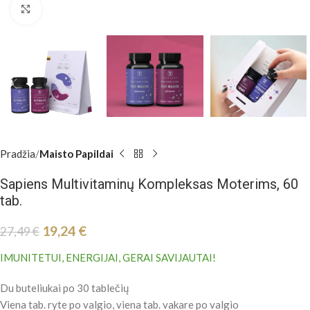
Padidinti
Pradžia
Maisto Papildai
Sapiens Multivitaminų Kompleksas Moterims, 60
tab.
19,24
€
27,49
€
IMUNITETUI, ENERGIJAI, GERAI SAVIJAUTAI!
Du buteliukai po 30 tablečių
Viena tab. ryte po valgio, viena tab. vakare po valgio