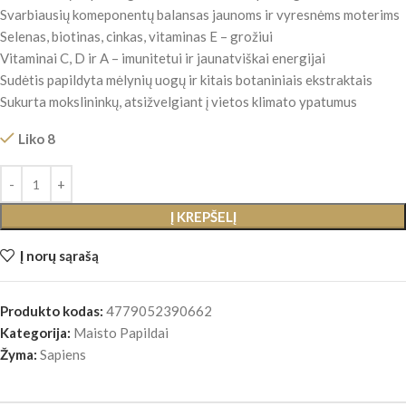
Svarbiausių komeponentų balansas jaunoms ir vyresnėms moterims
Selenas, biotinas, cinkas, vitaminas E – grožiui
Vitaminai C, D ir A – imunitetui ir jaunatviškai energijai
Sudėtis papildyta mėlynių uogų ir kitais botaniniais ekstraktais
Sukurta mokslininkų, atsižvelgiant į vietos klimato ypatumus
Liko 8
Į KREPŠELĮ
Į norų sąrašą
Produkto kodas:
4779052390662
Kategorija:
Maisto Papildai
Žyma:
Sapiens