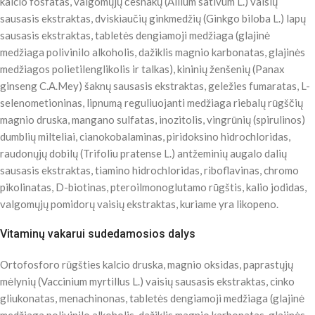
kalcio fosfatas, valgomųjų česnakų (Allium sativum L.) vaisių
sausasis ekstraktas, dviskiaučių ginkmedžių (Ginkgo biloba L.) lapų
sausasis ekstraktas, tabletės dengiamoji medžiaga (glajinė
medžiaga polivinilo alkoholis, dažiklis magnio karbonatas, glajinės
medžiagos polietilenglikolis ir talkas), kininių ženšenių (Panax
ginseng C.A.Mey) šaknų sausasis ekstraktas, geležies fumaratas, L-
selenometioninas, lipnumą reguliuojanti medžiaga riebalų rūgščių
magnio druska, mangano sulfatas, inozitolis, vingrūnių (spirulinos)
dumblių milteliai, cianokobalaminas, piridoksino hidrochloridas,
raudonųjų dobilų (Trifoliu pratense L.) antžeminių augalo dalių
sausasis ekstraktas, tiamino hidrochloridas, riboflavinas, chromo
pikolinatas, D-biotinas, pteroilmonoglutamo rūgštis, kalio jodidas,
valgomųjų pomidorų vaisių ekstraktas, kuriame yra likopeno.
Vitaminų vakarui sudedamosios dalys
Ortofosforo rūgšties kalcio druska, magnio oksidas, paprastųjų
mėlynių (Vaccinium myrtillus L.) vaisių sausasis ekstraktas, cinko
gliukonatas, menachinonas, tabletės dengiamoji medžiaga (glajinė