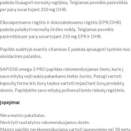
padeda išsaugoti normalų regėjimą. Teigiamas poveikis pasireiškia
per parą suvartojant 250 mg DHR.
Eikozapentaeno rūgštis ir dokozaheksaeno rūgštis (EPR/DHR)
padeda palaikyti normalią širdies veiklą. Teigiamas poveikis
pasireiškia per parą suvartojant 250 mg EPR ir DHR.
Papildo sudėtyje esantis vitaminas E padeda apsaugoti ląsteles nuo
oksidacinės pažaidos.
SAPIENS omega 3 PRO papildas rekomenduojamas tiems, kurie į
savo mitybą neįtraukia pakankamo kiekio žuvies. Patogi vartoti
kapsulių forma leis žuvų taukus vartoti nejaučiant žuvų produktų
skonio. Papildykite savo mitybą polinesočiomis riebalų rūgštimis.
Įspėjimai
Nėra maisto pakaitalas.
Neviršyti nustatytos rekomenduojamos dozės.
Maisto papildo nerekomenduojama vartoti jaunesniems nei 18 metų