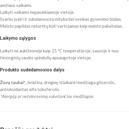
amžiaus vaikams.
Laikyti vaikams nepasiekiamoje vietoje.
Svarbu įvairi ir subalansuota mityba bei sveikas gyvenimo būdas.
Maisto papildas neturėtų būti vartojamas kaip maisto pakaitalas.
Laikymo sąlygos
Laikyti ne aukštesnėje kaip 25 ºC temperatūroje, sausoje ir nuo
tiesioginių saulės spindulių apsaugotoje vietoje.
Produkto sudedamosios dalys
Žuvų taukai*
, želatina, drėgmę išlaikanti medžiaga glicerolis,
antioksidantas alfa tokoferolis.
*Alergiją ar netoleravimą sukeliančios medžiagos.