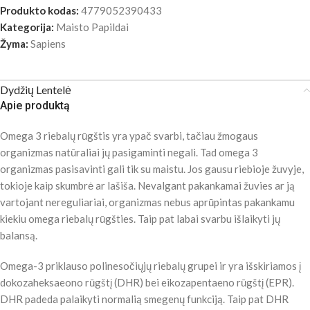
Produkto kodas:
4779052390433
Kategorija:
Maisto Papildai
Žyma:
Sapiens
Dydžių Lentelė
Apie produktą
Omega 3 riebalų rūgštis yra ypač svarbi, tačiau žmogaus
organizmas natūraliai jų pasigaminti negali. Tad omega 3
organizmas pasisavinti gali tik su maistu. Jos gausu riebioje žuvyje,
tokioje kaip skumbrė ar lašiša. Nevalgant pakankamai žuvies ar ją
vartojant nereguliariai, organizmas nebus aprūpintas pakankamu
kiekiu omega riebalų rūgšties. Taip pat labai svarbu išlaikyti jų
balansą.
Omega-3 priklauso polinesočiųjų riebalų grupei ir yra išskiriamos į
dokozaheksaeono rūgštį (DHR) bei eikozapentaeno rūgštį (EPR).
DHR padeda palaikyti normalią smegenų funkciją. Taip pat DHR