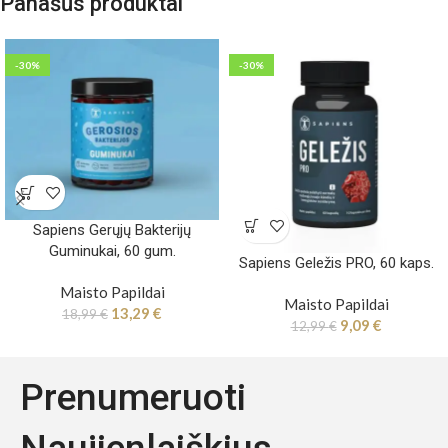
Panašūs produktai
-30%
-30%
Sapiens Gerųjų Bakterijų
Guminukai, 60 gum.
Sapiens Geležis PRO, 60 kaps.
Maisto Papildai
Maisto Papildai
13,29
€
18,99
€
9,09
€
12,99
€
Prenumeruoti