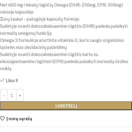
Net 600 mg riebalų rūgščių Omega (DHR-250mg, EPR-350mg)
vienoje kapsulėje
Žuvų taukai – patogioje kapsulių formoje
Sudėtyje esanti dokozaheksaeninė rūgštis (DHR) padeda palaikyti
normalią smegenų funkciją
Omega 3 formulė praturtinta vitaminu E, kuris saugo organizmo
ląsteles nuo oksidacinių pažeidimų
Sudėtyje esanti dokozaheksaeninė rūgštis kartu su
eikozapentaenine rūgštimi (EPR) padeda palaikyti normalią širdies
veiklą
Liko 9
Į KREPŠELĮ
Į norų sąrašą