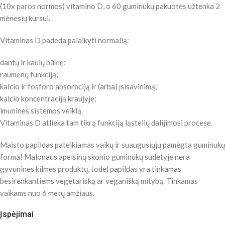
(10x paros normos) vitamino D, o 60 guminukų pakuotės užtenka 2
mėnesių kursui.
Vitaminas D padeda palaikyti normalią:
dantų ir kaulų būklę;
raumenų funkciją;
kalcio ir fosforo absorbciją ir (arba) įsisavinimą;
kalcio koncentraciją kraujyje;
imuninės sistemos veiklą.
Vitaminas D atlieka tam tikrą funkciją ląstelių dalijimosi procese.
Maisto papildas pateikiamas vaikų ir suaugusiųjų pamėgta guminukų
forma! Malonaus apelsinų skonio guminukų sudėtyje nėra
gyvūninės kilmės produktų, todėl papildas yra tinkamas
besirenkantiems vegetarišką ar veganišką mitybą. Tinkamas
vaikams nuo 6 metų amžiaus.
Įspėjimai