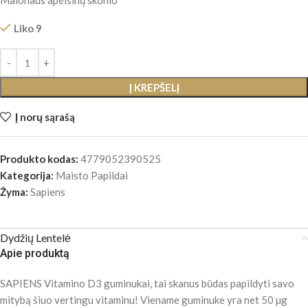
Malonaus apelsinų skonio
Liko 9
Į KREPŠELĮ
Į norų sąrašą
Produkto kodas:
4779052390525
Kategorija:
Maisto Papildai
Žyma:
Sapiens
Dydžių Lentelė
Apie produktą
SAPIENS Vitamino D3 guminukai, tai skanus būdas papildyti savo
mitybą šiuo vertingu vitaminu! Viename guminuke yra net 50 µg