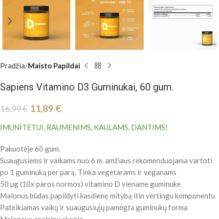
Pradžia
Maisto Papildai
Sapiens Vitamino D3 Guminukai, 60 gum.
11,89
€
16,99
€
IMUNITETUI, RAUMENIMS, KAULAMS, DANTIMS!
Pakuotėje 60 gum.
Suaugusiems ir vaikams nuo 6 m. amžiaus rekomenduojama vartoti
po 1 guminuką per parą. Tinka vegetarams ir veganams
50 µg (10x paros normos) vitamino D viename guminuke
Malonus būdas papildyti kasdienę mitybą itin vertingu komponentu
Pateikiamas vaikų ir suaugusiųjų pamėgta guminukų forma