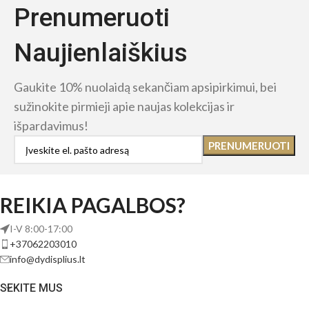
Prenumeruoti
Naujienlaiškius
Gaukite 10% nuolaidą sekančiam apsipirkimui, bei
sužinokite pirmieji apie naujas kolekcijas ir
išpardavimus!
REIKIA PAGALBOS?
I-V 8:00-17:00
+37062203010
info@dydisplius.lt
SEKITE MUS