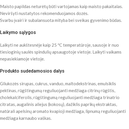
Maisto papildas neturėtų būti vartojamas kaip maisto pakaitalas.
Neviršyti nustatytos rekomenduojamos dozės.
Svarbu įvairi ir subalansuota mityba bei sveikas gyvenimo būdas.
Laikymo sąlygos
Laikyti ne aukštesnėje kaip 25 ºC temperatūroje, sausoje ir nuo
tiesioginių saulės spindulių apsaugotoje vietoje. Laikyti vaikams
nepasiekiamoje vietoje.
Produkto sudedamosios dalys
Gliukozės sirupas, cukrus, vanduo, maltodekstrinas, emulsiklis
pektinas, rūgštingumą reguliuojanti medžiaga citrinų rūgštis,
cholekalciferolis, rūgštingumą reguliuojanti medžiaga trinatrio
citratas, augalinis aliejus (kokosų), dažiklis paprikų ekstraktas,
natūrali apelsinų aromato kvapioji medžiaga, lipnumą reguliuojanti
medžiaga karnaubo vaškas.