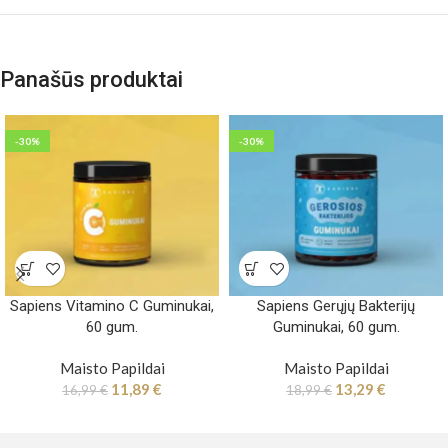
Panašūs produktai
-30%
-30%
Sapiens Vitamino C Guminukai,
Sapiens Gerųjų Bakterijų
60 gum.
Guminukai, 60 gum.
Maisto Papildai
Maisto Papildai
11,89
€
13,29
€
16,99
€
18,99
€