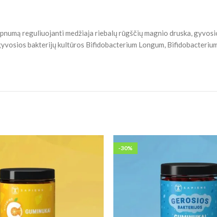
, lipnumą reguliuojanti medžiaja riebalų rūgščių magnio druska, gyvos
 gyvosios bakterijų kultūros Bifidobacterium Longum, Bifidobacteriu
-30%