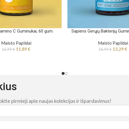
tamino C Guminukai, 60 gum.
Sapiens Gerųjų Bakterijų Gumi
Maisto Papildai
Maisto Papildai
11,89
€
13,29
€
16,99
€
18,99
€
kius
ite pirmieji apie naujas kolekcijas ir išpardavimus!