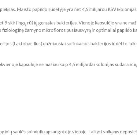
eksas. Maisto papildo sudėtyje yra net 4,5 milijardų KSV (kolonijas 
t 9 skirtingų rūšių gerąsias bakterijas. Vienoje kapsulėje yra ne maž
ko fiziologinę žarnyno mikrofloros pusiausvyrą ir optimaliai papildo 
(Lactobacillus) dažniausiai sutinkamos bakterijos ir dėl to laiko
kvienoje kapsulėje ne mažiau kaip 4,5 milijardai kolonijas sudarančių 
ioginių saulės spindulių apsaugotoje vietoje. Laikyti vaikams nepasie