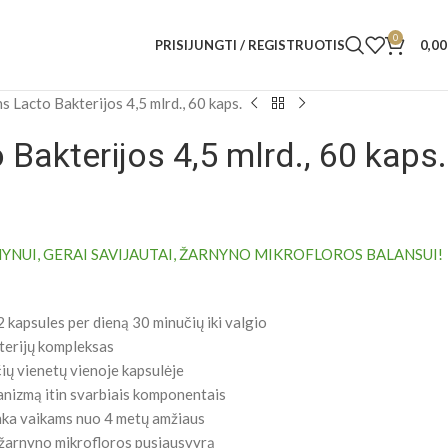
0
PRISIJUNGTI / REGISTRUOTIS
0,0
s Lacto Bakterijos 4,5 mlrd., 60 kaps.
Bakterijos 4,5 mlrd., 60 kaps.
YNUI, GERAI SAVIJAUTAI, ŽARNYNO MIKROFLOROS BALANSUI!
kapsules per dieną 30 minučių iki valgio
terijų kompleksas
čių vienetų vienoje kapsulėje
anizmą itin svarbiais komponentais
tinka vaikams nuo 4 metų amžiaus
 žarnyno mikrofloros pusiausvyrą