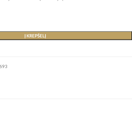
Į KREPŠELĮ
693