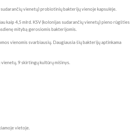
sudarančių vienetų) probiotinių bakterijų vienoje kapsulėje.
iau kaip 4,5 mlrd. KSV (kolonijas sudarančių vienetų) pieno rūgšties
kasdienę mitybą gerosiomis bakterijomis.
mos vienomis svarbiausių. Daugiausia šių bakterijų aptinkama
vienetų, 9 skirtingų kultūrų mišinys.
kiamoje vietoje.