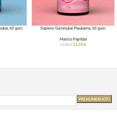
nukai, 60 gum.
Sapiens Guminukai Plaukams, 60 gum.
Maisto Papildai
12,59
€
17,99
€