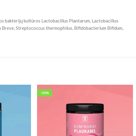
ios bakterijų kultūros Lactobacillus Plantarum, Lactobacillus
m Breve, Streptococcus thermophilus, Bifidobacterium Bifidum,
-30%