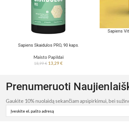
Sapiens Vi
Sapiens Skaidulos PRO, 90 kaps.
Maisto Papildai
13,29
€
18,99
€
Prenumeruoti Naujienlaiš
Gaukite 10% nuolaidą sekančiam apsipirkimui, bei sužinok