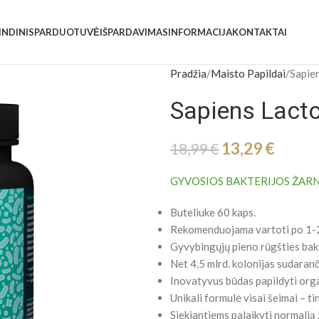
INDINIS
PARDUOTUVĖ
IŠPARDAVIMAS
INFORMACIJA
KONTAKTAI
Pradžia
Maisto Papildai
Sapien
Sapiens Lacto 
13,29
€
18,99
€
GYVOSIOS BAKTERIJOS ŽARN
Buteliuke 60 kaps.
Rekomenduojama vartoti po 1-2 
Gyvybingųjų pieno rūgšties bak
Net 4,5 mlrd. kolonijas sudaran
Inovatyvus būdas papildyti org
Unikali formulė visai šeimai – 
Siekiantiems palaikyti normalią