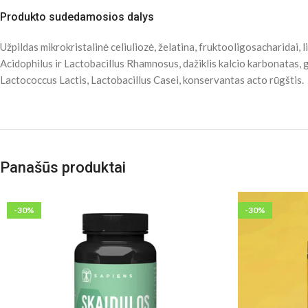
Produkto sudedamosios dalys
Užpildas mikrokristalinė celiuliozė, želatina, fruktooligosacharidai
Acidophilus ir Lactobacillus Rhamnosus, dažiklis kalcio karbonatas,
Lactococcus Lactis, Lactobacillus Casei, konservantas acto rūgštis.
Panašūs produktai
-30%
-30%