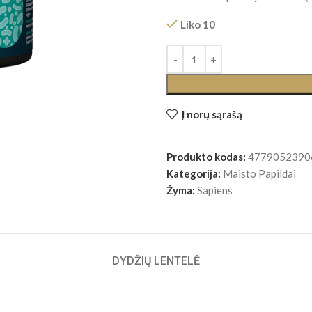
Liko 10
Į norų sąrašą
Produkto kodas:
4779052390
Kategorija:
Maisto Papildai
Žyma:
Sapiens
DYDŽIŲ LENTELĖ