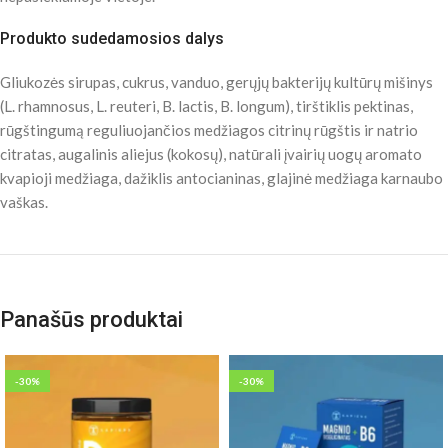
Produkto sudedamosios dalys
Gliukozės sirupas, cukrus, vanduo, gerųjų bakterijų kultūrų mišinys
(L. rhamnosus, L. reuteri, B. lactis, B. longum), tirštiklis pektinas,
rūgštingumą reguliuojančios medžiagos citrinų rūgštis ir natrio
citratas, augalinis aliejus (kokosų), natūrali įvairių uogų aromato
kvapioji medžiaga, dažiklis antocianinas, glajinė medžiaga karnaubo
vaškas.
Panašūs produktai
-30%
-30%