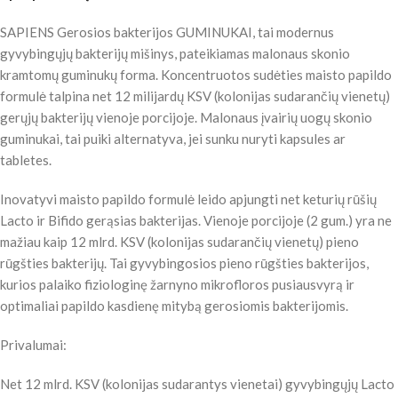
SAPIENS Gerosios bakterijos GUMINUKAI, tai modernus
gyvybingųjų bakterijų mišinys, pateikiamas malonaus skonio
kramtomų guminukų forma. Koncentruotos sudėties maisto papildo
formulė talpina net 12 milijardų KSV (kolonijas sudarančių vienetų)
gerųjų bakterijų vienoje porcijoje. Malonaus įvairių uogų skonio
guminukai, tai puiki alternatyva, jei sunku nuryti kapsules ar
tabletes.
Inovatyvi maisto papildo formulė leido apjungti net keturių rūšių
Lacto ir Bifido gerąsias bakterijas. Vienoje porcijoje (2 gum.) yra ne
mažiau kaip 12 mlrd. KSV (kolonijas sudarančių vienetų) pieno
rūgšties bakterijų. Tai gyvybingosios pieno rūgšties bakterijos,
kurios palaiko fiziologinę žarnyno mikrofloros pusiausvyrą ir
optimaliai papildo kasdienę mitybą gerosiomis bakterijomis.
Privalumai:
Net 12 mlrd. KSV (kolonijas sudarantys vienetai) gyvybingųjų Lacto