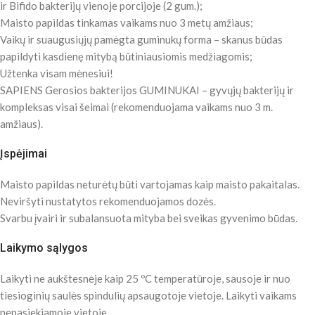
ir Bifido bakterijų vienoje porcijoje (2 gum.);
Maisto papildas tinkamas vaikams nuo 3 metų amžiaus;
Vaikų ir suaugusiųjų pamėgta guminukų forma – skanus būdas
papildyti kasdienę mitybą būtiniausiomis medžiagomis;
Užtenka visam mėnesiui!
SAPIENS Gerosios bakterijos GUMINUKAI – gyvųjų bakterijų ir
kompleksas visai šeimai (rekomenduojama vaikams nuo 3 m.
amžiaus).
Įspėjimai
Maisto papildas neturėtų būti vartojamas kaip maisto pakaitalas.
Neviršyti nustatytos rekomenduojamos dozės.
Svarbu įvairi ir subalansuota mityba bei sveikas gyvenimo būdas.
Laikymo sąlygos
Laikyti ne aukštesnėje kaip 25 ºC temperatūroje, sausoje ir nuo
tiesioginių saulės spindulių apsaugotoje vietoje. Laikyti vaikams
nepasiekiamoje vietoje.