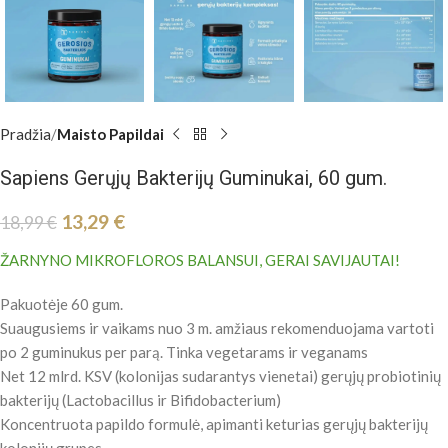
Pradžia
Maisto Papildai
Sapiens Gerųjų Bakterijų Guminukai, 60 gum.
13,29
€
18,99
€
ŽARNYNO MIKROFLOROS BALANSUI, GERAI SAVIJAUTAI!
Pakuotėje 60 gum.
Suaugusiems ir vaikams nuo 3 m. amžiaus rekomenduojama vartoti
po 2 guminukus per parą. Tinka vegetarams ir veganams
Net 12 mlrd. KSV (kolonijas sudarantys vienetai) gerųjų probiotinių
bakterijų (Lactobacillus ir Bifidobacterium)
Koncentruota papildo formulė, apimanti keturias gerųjų bakterijų