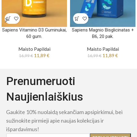
Sapiens Vitamino D3 Guminukai,
Sapiens Magnio Bisglicinatas +
60 gum.
B6, 20 pak.
Maisto Papildai
Maisto Papildai
11,89
€
11,89
€
16,99
€
16,99
€
Prenumeruoti
Naujienlaiškius
Gaukite 10% nuolaidą sekančiam apsipirkimui, bei
sužinokite pirmieji apie naujas kolekcijas ir
išpardavimus!