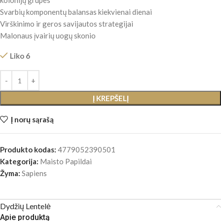
kolonijų grupes
Svarbių komponentų balansas kiekvienai dienai
Virškinimo ir geros savijautos strategijai
Malonaus įvairių uogų skonio
Liko 6
Į KREPŠELĮ
Į norų sąrašą
Produkto kodas:
4779052390501
Kategorija:
Maisto Papildai
Žyma:
Sapiens
Dydžių Lentelė
Apie produktą