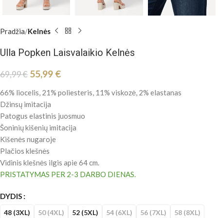
Pradžia
Kelnės
Ulla Popken Laisvalaikio Kelnės
55,99
€
69,99
€
66% liocelis, 21% poliesteris, 11% viskozė, 2% elastanas
Džinsų imitacija
Patogus elastinis juosmuo
Šoninių kišenių imitacija
Kišenės nugaroje
Plačios klešnės
Vidinis klešnės ilgis apie 64 cm.
PRISTATYMAS PER 2-3 DARBO DIENAS.
DYDIS
48 (3XL)
50 (4XL)
52 (5XL)
54 (6XL)
56 (7XL)
58 (8XL)