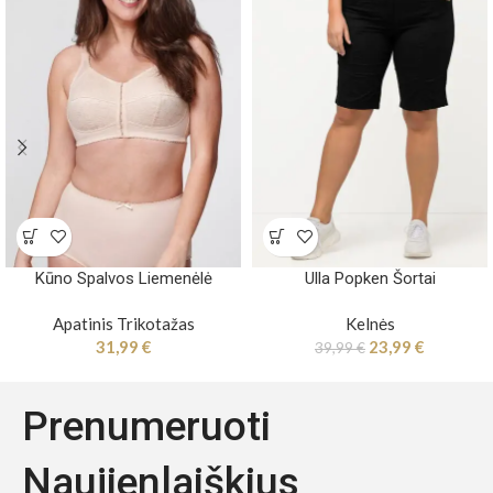
Kūno Spalvos Liemenėlė
Ulla Popken Šortai
Apatinis Trikotažas
Kelnės
31,99
€
23,99
€
39,99
€
Prenumeruoti
Naujienlaiškius