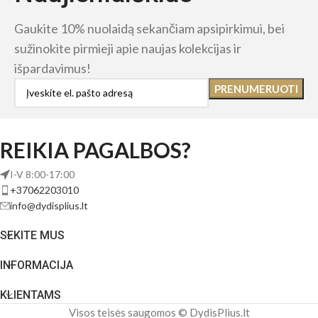
Gaukite 10% nuolaidą sekančiam apsipirkimui, bei
sužinokite pirmieji apie naujas kolekcijas ir
išpardavimus!
REIKIA PAGALBOS?
I-V 8:00-17:00
+37062203010
info@dydisplius.lt
SEKITE MUS
INFORMACIJA
KLIENTAMS
Visos teisės saugomos © DydisPlius.lt