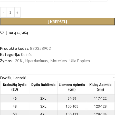
Į KREPŠELĮ
Į norų sąrašą
Produkto kodas:
830358902
Kategorija:
Kelnės
Žymos:
-20%
,
Išpardavimas
,
Moterims
,
Ulla Popken
Dydžių Lentelė