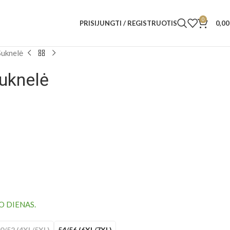
0
PRISIJUNGTI / REGISTRUOTIS
0,0
Suknelė
uknelė
O DIENAS.
0/52 (4XL/5XL)
54/56 (6XL/7XL)