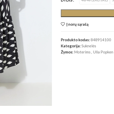
Į norų sąrašą
Produkto kodas:
848914100
Kategorija:
Suknelės
Žymos:
Moterims
,
Ulla Popken