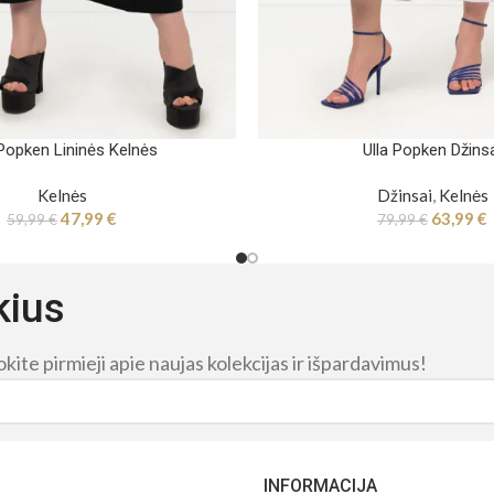
 Popken Lininės Kelnės
Ulla Popken Džins
Kelnės
Džinsai
,
Kelnės
47,99
€
63,99
€
59,99
€
79,99
€
kius
ite pirmieji apie naujas kolekcijas ir išpardavimus!
INFORMACIJA