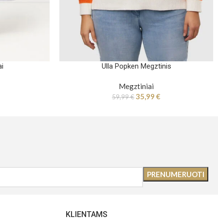
ai
Ulla Popken Megztinis
Megztiniai
35,99
€
59,99
€
KLIENTAMS