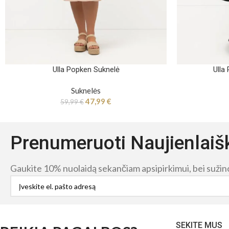
Ulla Popken Suknelė
Ulla
Suknelės
47,99
€
59,99
€
Prenumeruoti Naujienlaiš
Gaukite 10% nuolaidą sekančiam apsipirkimui, bei sužinok
SEKITE MUS