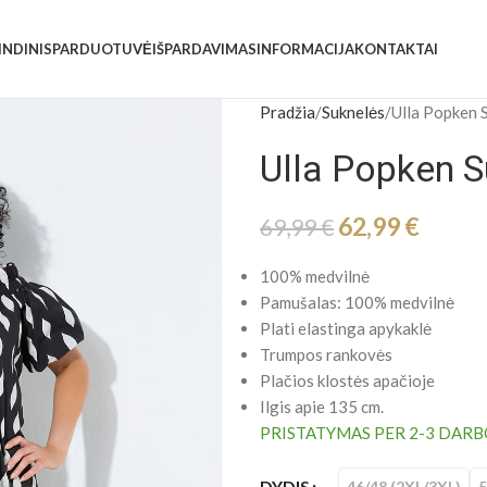
INDINIS
PARDUOTUVĖ
IŠPARDAVIMAS
INFORMACIJA
KONTAKTAI
Pradžia
Suknelės
Ulla Popken 
Ulla Popken S
62,99
€
69,99
€
100% medvilnė
Pamušalas: 100% medvilnė
Plati elastinga apykaklė
Trumpos rankovės
Plačios klostės apačioje
Ilgis apie 135 cm.
PRISTATYMAS PER 2-3 DARB
DYDIS
46/48 (2XL/3XL)
5