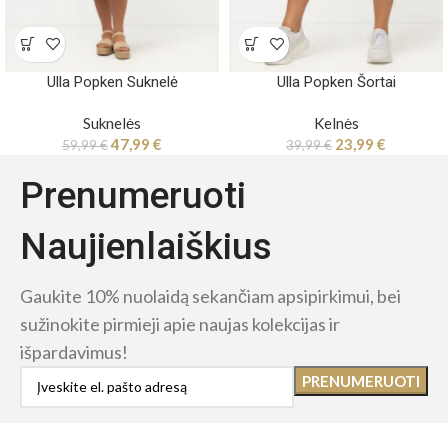
Ulla Popken Suknelė
Ulla Popken Šortai
Suknelės
Kelnės
47,99
€
23,99
€
59,99
€
39,99
€
Prenumeruoti
Naujienlaiškius
Gaukite 10% nuolaidą sekančiam apsipirkimui, bei
sužinokite pirmieji apie naujas kolekcijas ir
išpardavimus!