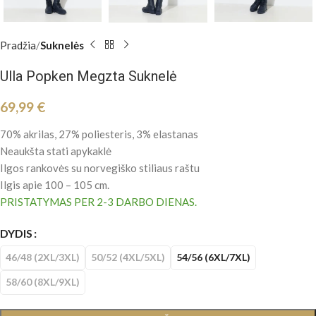
Pradžia
Suknelės
Ulla Popken Megzta Suknelė
69,99
€
70% akrilas, 27% poliesteris, 3% elastanas
Neaukšta stati apykaklė
Ilgos rankovės su norvegiško stiliaus raštu
Ilgis apie 100 – 105 cm.
PRISTATYMAS PER 2-3 DARBO DIENAS.
DYDIS
46/48 (2XL/3XL)
50/52 (4XL/5XL)
54/56 (6XL/7XL)
58/60 (8XL/9XL)