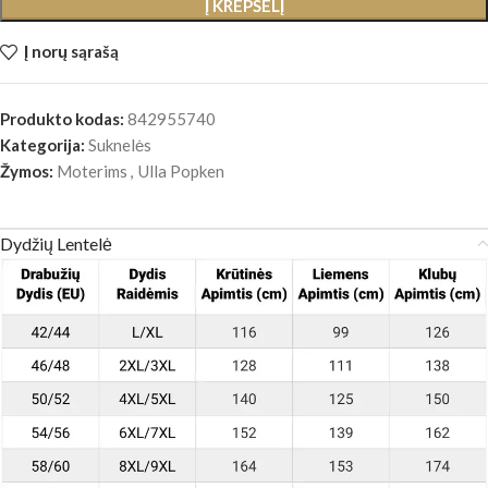
Į KREPŠELĮ
Į norų sąrašą
Produkto kodas:
842955740
Kategorija:
Suknelės
Žymos:
Moterims
,
Ulla Popken
Dydžių Lentelė