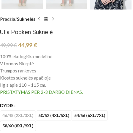
Pradžia
Suknelės
Ulla Popken Suknelė
44,99
€
49,99
€
100% ekologiška medvilnė
V formos iškirptė
Trumpos rankovės
Klostės suknelės apačioje
Ilgis apie 110 – 115 cm.
PRISTATYMAS PER 2-3 DARBO DIENAS.
DYDIS
46/48 (2XL/3XL)
50/52 (4XL/5XL)
54/56 (6XL/7XL)
58/60 (8XL/9XL)