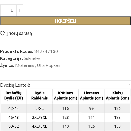
Į KREPŠELĮ
Į norų sąrašą
Produkto kodas:
842747130
Kategorija:
Suknelės
Žymos:
Moterims
,
Ulla Popken
Dydžių Lentelė