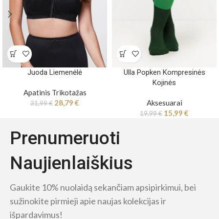
Juoda Liemenėlė
Ulla Popken Kompresinės
Kojinės
Apatinis Trikotažas
28,79
€
Aksesuarai
31,99
€
15,99
€
19,99
€
Prenumeruoti
Naujienlaiškius
Gaukite 10% nuolaidą sekančiam apsipirkimui, bei
sužinokite pirmieji apie naujas kolekcijas ir
išpardavimus!