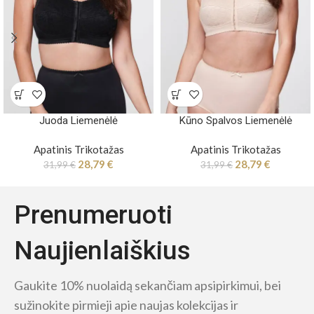
Juoda Liemenėlė
Kūno Spalvos Liemenėlė
Apatinis Trikotažas
Apatinis Trikotažas
28,79
€
28,79
€
31,99
€
31,99
€
Prenumeruoti
Naujienlaiškius
Gaukite 10% nuolaidą sekančiam apsipirkimui, bei
sužinokite pirmieji apie naujas kolekcijas ir