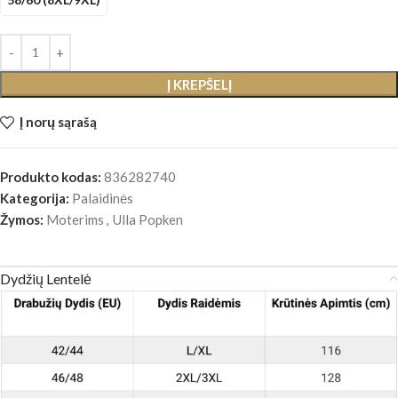
Į KREPŠELĮ
Į norų sąrašą
Produkto kodas:
836282740
Kategorija:
Palaidinės
Žymos:
Moterims
,
Ulla Popken
Dydžių Lentelė