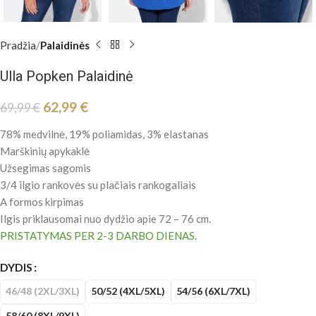
Pradžia
Palaidinės
Ulla Popken Palaidinė
62,99
€
69,99
€
78% medvilnė, 19% poliamidas, 3% elastanas
Marškinių apykaklė
Užsegimas sagomis
3/4 ilgio rankovės su plačiais rankogaliais
A formos kirpimas
Ilgis priklausomai nuo dydžio apie 72 – 76 cm.
PRISTATYMAS PER 2-3 DARBO DIENAS.
DYDIS
46/48 (2XL/3XL)
50/52 (4XL/5XL)
54/56 (6XL/7XL)
58/60 (8XL/9XL)