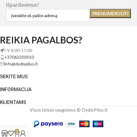
išpardavimus!
REIKIA PAGALBOS?
I-V 8:00-17:00
+37062203010
info@dydisplius.lt
SEKITE MUS
INFORMACIJA
KLIENTAMS
Visos teisės saugomos © DydisPlius.lt
0